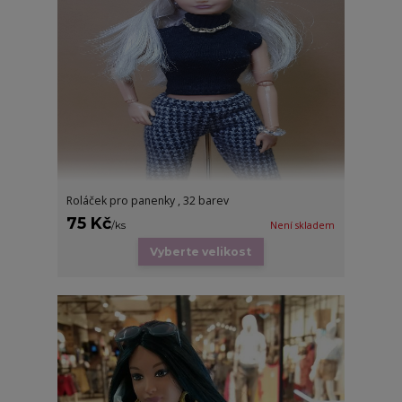
Roláček pro panenky , 32 barev
75 Kč
/
ks
Není skladem
Vyberte velikost