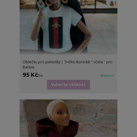
Oblečky pro panenky | Tričko Ikonické " včela " pro
Barbie
95 Kč
/
ks
Skladem
Vyberte velikost