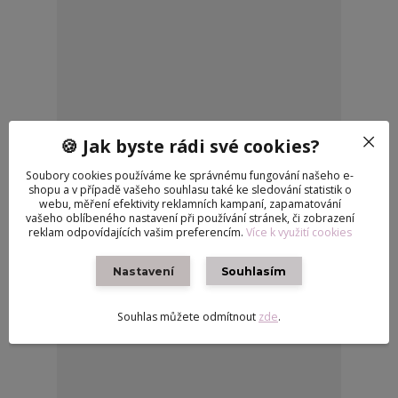
🍪 Jak byste rádi své cookies?
Oranžová mikina s nápisy pro panenky Barbie
Soubory cookies používáme ke správnému fungování našeho e-
shopu a v případě vašeho souhlasu také ke sledování statistik o
220 Kč
/
ks
Není skladem
webu, měření efektivity reklamních kampaní, zapamatování
vašeho oblíbeného nastavení při používání stránek, či zobrazení
Vyberte velikost
reklam odpovídajících vašim preferencím.
Více k využití cookies
Nastavení
Souhlasím
Souhlas můžete odmítnout
zde
.