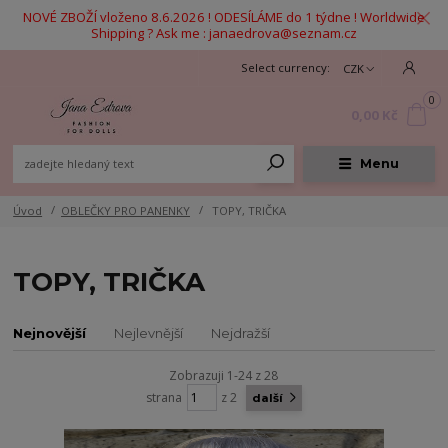
NOVÉ ZBOŽÍ vloženo 8.6.2026 ! ODESÍLÁME do 1 týdne ! Worldwide
Shipping ? Ask me : janaedrova@seznam.cz
CZK
0
0,00 Kč
Menu
Úvod
OBLEČKY PRO PANENKY
TOPY, TRIČKA
TOPY, TRIČKA
Nejnovější
Nejlevnější
Nejdražší
Zobrazuji 1-24 z 28
strana
z 2
další