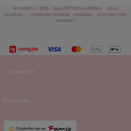
NOVINKY 5 / 2026
OBLEČKY PRO PANENKY
CELÁ
NABÍDKA
PREMIUM FASHION
PANENKY
DOPLŇKY PRO
PANENKY
FACEBOOK
RECENZE