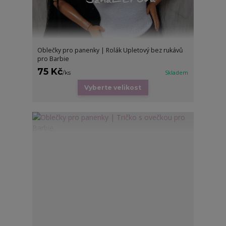
Oblečky pro panenky | Rolák Upletový bez rukávů
pro Barbie
75 Kč
/
ks
Skladem
Vyberte velikost