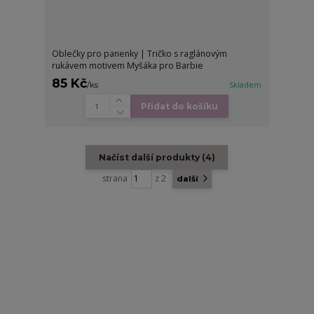
Oblečky pro panenky | Tričko s raglánovým
rukávem motivem Myšáka pro Barbie
85 Kč
/
ks
Skladem
Přidat do košíku
Načíst další produkty (4)
strana
z 2
další