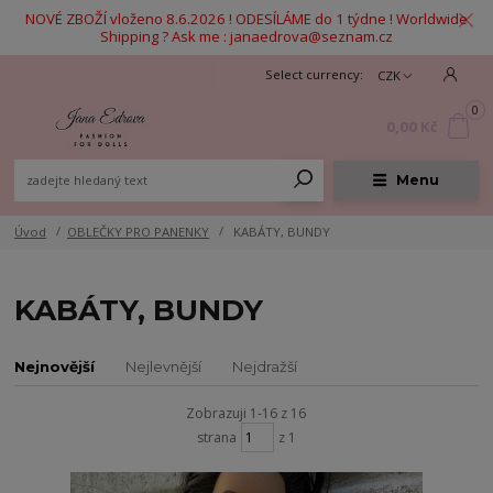
NOVÉ ZBOŽÍ vloženo 8.6.2026 ! ODESÍLÁME do 1 týdne ! Worldwide
Shipping ? Ask me : janaedrova@seznam.cz
CZK
0
0,00 Kč
Menu
Úvod
OBLEČKY PRO PANENKY
KABÁTY, BUNDY
KABÁTY, BUNDY
Nejnovější
Nejlevnější
Nejdražší
Zobrazuji 1-16 z 16
strana
z 1