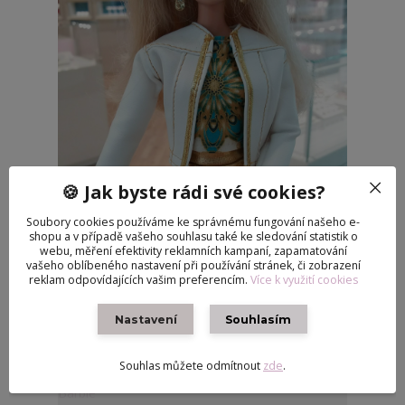
🍪 Jak byste rádi své cookies?
Soubory cookies používáme ke správnému fungování našeho e-
shopu a v případě vašeho souhlasu také ke sledování statistik o
webu, měření efektivity reklamních kampaní, zapamatování
Oblečky pro panenky | Bunda Bílá koženková pro
vašeho oblíbeného nastavení při používání stránek, či zobrazení
Barbie
reklam odpovídajících vašim preferencím.
Více k využití cookies
290 Kč
/
ks
Skladem
Nastavení
Přidat do košíku
Souhlasím
Souhlas můžete odmítnout
zde
.