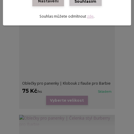
Nastavení
Souhlasím
Souhlas můžete odmítnout
zde
.
Oblečky pro panenky | Klobouk z flauše pro Barbie
75 Kč
/
ks
Skladem
Vyberte velikost