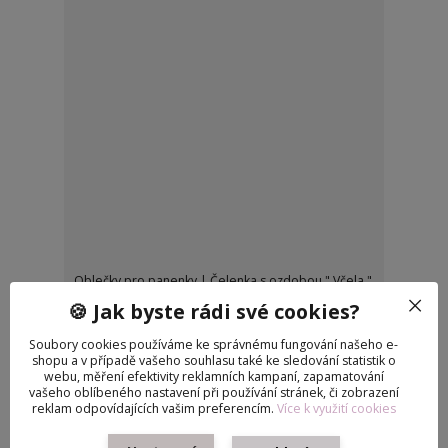
Oblečky pro panenky | Čelenka s ozdobou " Včela "
pro Barbie
🍪 Jak byste rádi své cookies?
85 Kč
/
ks
Skladem
Soubory cookies používáme ke správnému fungování našeho e-
Přidat do košíku
shopu a v případě vašeho souhlasu také ke sledování statistik o
webu, měření efektivity reklamních kampaní, zapamatování
vašeho oblíbeného nastavení při používání stránek, či zobrazení
reklam odpovídajících vašim preferencím.
Více k využití cookies