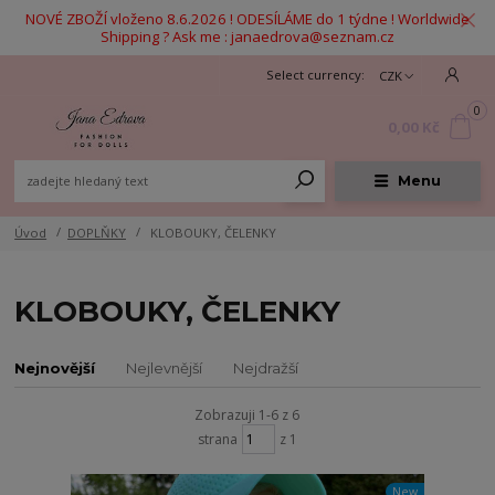
NOVÉ ZBOŽÍ vloženo 8.6.2026 ! ODESÍLÁME do 1 týdne ! Worldwide
Shipping ? Ask me : janaedrova@seznam.cz
CZK
0
0,00 Kč
Menu
Úvod
DOPLŇKY
KLOBOUKY, ČELENKY
KLOBOUKY, ČELENKY
Nejnovější
Nejlevnější
Nejdražší
Zobrazuji 1-6 z 6
strana
z 1
New