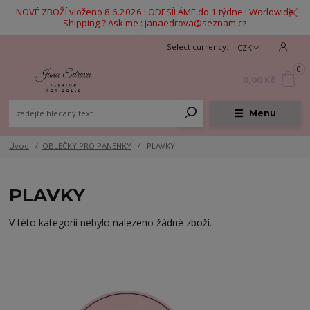
NOVÉ ZBOŽÍ vloženo 8.6.2026 ! ODESÍLÁME do 1 týdne ! Worldwide
Shipping ? Ask me : janaedrova@seznam.cz
CZK
0
0,00 Kč
Menu
Úvod
OBLEČKY PRO PANENKY
PLAVKY
PLAVKY
V této kategorii nebylo nalezeno žádné zboží.