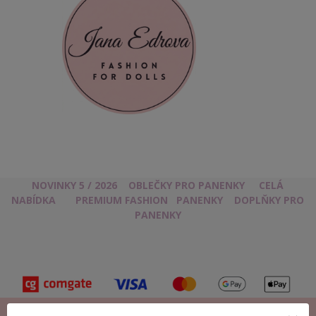
NOVINKY 5 / 2026
OBLEČKY PRO PANENKY
CELÁ
NABÍDKA
PREMIUM FASHION
PANENKY
DOPLŇKY PRO
PANENKY