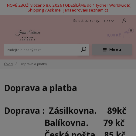
NOVÉ ZBOŽÍ vloženo 8.6.2026 ! ODESÍLÁME do 1 týdne ! Worldwide
Shipping ? Ask me : janaedrova@seznam.cz
CZK
0
0,00 Kč
Menu
Úvod
Doprava a platby
Doprava a platba
Doprava : Zásilkovna. 89kč
Balíkovna. 79 kč
Česká pošta. 85 kč