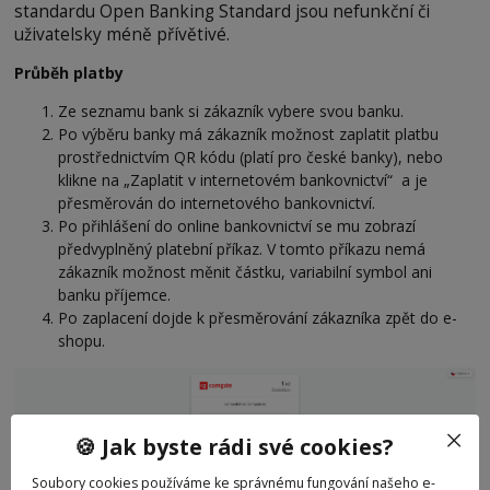
standardu Open Banking Standard jsou nefunkční či
uživatelsky méně přívětivé.
Průběh platby
Ze seznamu bank si zákazník vybere svou banku.
Po výběru banky má zákazník možnost zaplatit platbu
prostřednictvím QR kódu (platí pro české banky), nebo
klikne na „Zaplatit v internetovém bankovnictví“ a je
přesměrován do internetového bankovnictví.
Po přihlášení do online bankovnictví se mu zobrazí
předvyplněný platební příkaz. V tomto příkazu nemá
zákazník možnost měnit částku, variabilní symbol ani
banku příjemce.
Po zaplacení dojde k přesměrování zákazníka zpět do e-
shopu.
🍪 Jak byste rádi své cookies?
Soubory cookies používáme ke správnému fungování našeho e-