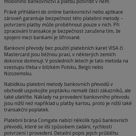
mobilního bankovnictví a platbu potvrdit v něm.
Právě přihlášení do online bankovnictví nebo aplikace
zároveň garantuje bezpečnost této platební metody –
potvrzení platby může proběhnout pouze v nich. Při
zpracování transakce je bezpečnost zaručena tím, že
spojení mezi bankami je šifrované.
Bankovní převody bez použití platebních karet VISA či
Mastercard jsou běžnou praxí, v některých zemích
dokonce dominují. V posledních letech je tato metoda na
vzestupu třeba v blízkém Polsku, Belgii nebo
Nizozemsku.
Nabídkou platební metody bankovních převodů v
obchodě uspokojíte poptávku nemalé části zákazníků, ale
také ušetříte. Náklady na provedení bankovního převodu
jsou nižší než například u platby kartou, proto je nižší také
transakční poplatek.
Platební brána Comgate nabízí několik typů bankovních
převodů, které se liší způsobem zadání, rychlostí
potvrzení i provedení. Detailní popis jejich průběhu