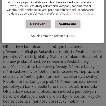
shopu a v případě vašeho souhlasu také ke sledování statistik o
webu, měření efektivity reklamních kampaní, zapamatování
vašeho oblíbeného nastavení při používání stránek, či zobrazení
reklam odpovídajících vašim preferencím.
Více k využití cookies
Nastavení
Souhlasím
Souhlas můžete odmítnout
zde
.
QR platba
QR platby v kombinaci s okamžitým bankovním
převodem splňují požadavek na komfort uživatele i nízké
jednotkové náklady platby. Slabou stránkou této platební
metody je skutečnost, že ne všechny české banky
umožňují okamžité bankovní převody. Některé banky
mění nastavení v průběhu dne (pracovní vs. nepracovní
doba) a v průběhu týdne (pracovní vs. víkendy a svátky).
Platební brána Comgate průběžně monitoruje chování
jednotlivých bank a podle toho nabízí platební metodu
QR platba v seznamu platebních metod u jednotlivých
bank. QR platba je vhodná pro platby na počítači, kdy QR
kód se odečítá z monitoru obrazovky mobilním