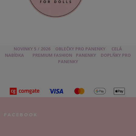
NOVINKY 5 / 2026
OBLEČKY PRO PANENKY
CELÁ
NABÍDKA
PREMIUM FASHION
PANENKY
DOPLŇKY PRO
PANENKY
FACEBOOK