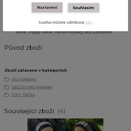
Barvy:
Pastelová růžová, meruňková, bílá.
Nastavení
Souhlasím
Materiál:
Jemná pletařská příze.
Zapínání:
Funkční suchý zip na zádech.
Souhlas můžete odmítnout
zde
.
Vhodné pro:
Standardní panenky typu Barbie, Made to
Move , Poppy Parker, Fashion Royalty, Mizi a podobné.
Původ zboží
Zboží zařazeno v kategoriích
CELÁ NABÍDKA
OBLEČKY PRO PANENKY
TOPY, TRIČKA
Související zboží
4