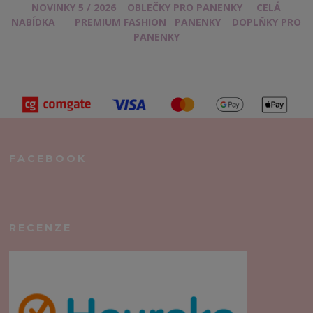
NOVINKY 5 / 2026
OBLEČKY PRO PANENKY
CELÁ
NABÍDKA
PREMIUM FASHION
PANENKY
DOPLŇKY PRO
PANENKY
FACEBOOK
RECENZE