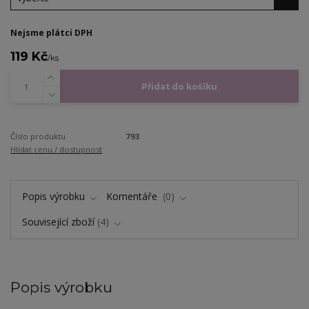
Nejsme plátci DPH
119 Kč
/
ks
Přidat do košíku
Číslo produktu
793
Hlídat cenu / dostupnost
Popis výrobku
Komentáře
0
Související zboží
4
Popis výrobku