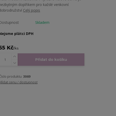
nezbytným doplňkem pro každé venkovní
dobrodružství
Celý popis
Dostupnost
Skladem
Nejsme plátci DPH
55 Kč
/
ks
Přidat do košíku
Číslo produktu
3069
Hlídat cenu / dostupnost