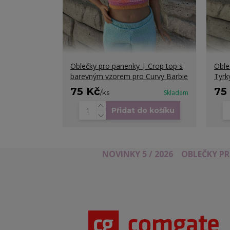
Oblečky pro panenky | Crop top s
Oble
barevným vzorem pro Curvy Barbie
Tyrk
75 Kč
75
/
ks
Skladem
Přidat do košíku
NOVINKY 5 / 2026
OBLEČKY P