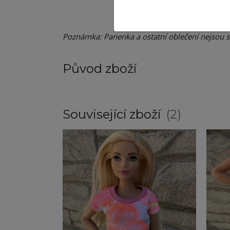
Poznámka: Panenka a ostatní oblečení nejsou so
Původ zboží
Související zboží
2