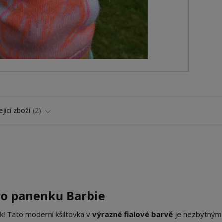
jící zboží
2
pro panenku Barbie
k! Tato moderní kšiltovka v
výrazné fialové barvě
je nezbytným