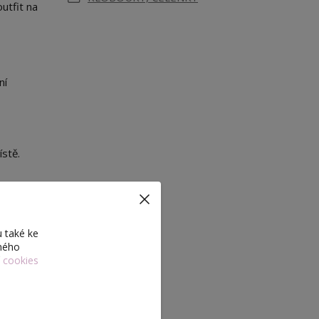
utfit na
ní
stě.
 také ke
eného
í cookies
 jako na