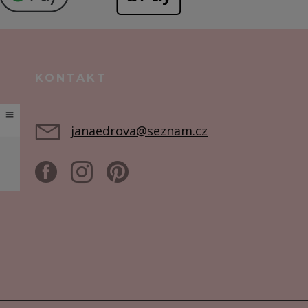
KONTAKT
janaedrova@seznam.cz