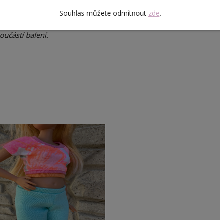
Souhlas můžete odmítnout
zde
.
učástí balení.