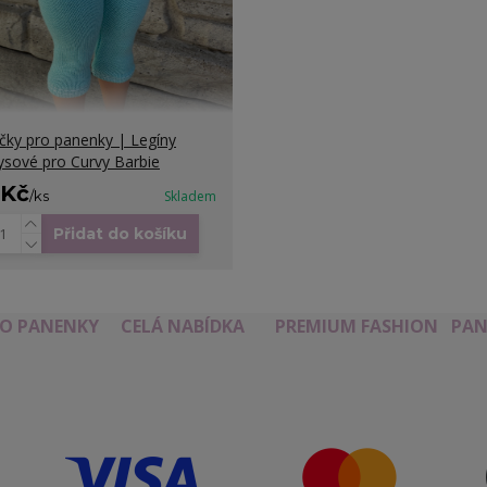
čky pro panenky | Legíny
ysové pro Curvy Barbie
 Kč
/
ks
Skladem
Přidat do košíku
RO PANENKY
CELÁ NABÍDKA
PREMIUM FASHION
PAN