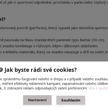
 už jde o sportovní odpoledne, procházku v parku nebo stylový o
el?
exturovaný povrch (perforaci), který vypadá jako skutečná sportov
ně pasovala na hlavu standardních panenek typu Barbie (30 cm).
se snadno kombinuje s růžovým, bílým i džínovým oblečením.
a lehkého materiálu, který se snadno nasazuje a drží na svém mí
🍪 Jak byste rádi své cookies?
xturou.
e správnému fungování našeho e-shopu a v případě vašeho souhlasu
Barbie a další módní panenky podobné velikosti.
u, měření efektivity reklamních kampaní, zapamatování vašeho oblíb
ek, či zobrazení reklam odpovídajících vašim preferencím.
Více k využit
e v kombinaci s rozpuštěnými vlasy a sportovním tričkem, přesně
Nastavení
Souhlasím