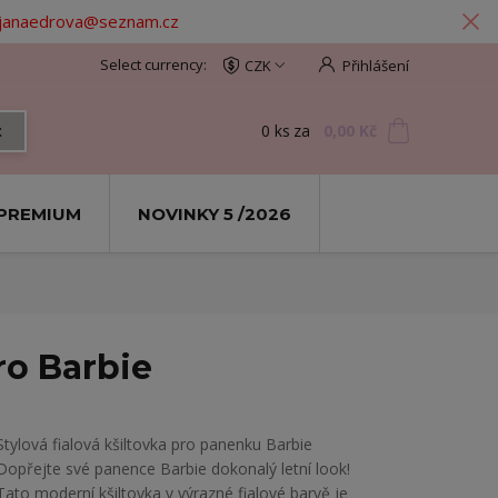
: janaedrova@seznam.cz
CZK
Přihlášení
0
ks
za
0,00 Kč
t
PREMIUM
NOVINKY 5 /2026
ro Barbie
Stylová fialová kšiltovka pro panenku Barbie ​
Dopřejte své panence Barbie dokonalý letní look!
Tato moderní kšiltovka v výrazné fialové barvě je