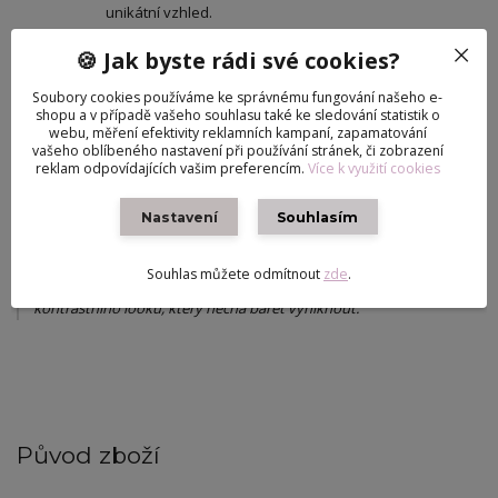
unikátní vzhled.
Kvalitní materiál:
Vyroben z měkkého, hřejivého
🍪 Jak byste rádi své cookies?
materiálu (plsť/fleece), který skvěle drží tvar a působí
velmi realisticky.
Soubory cookies používáme ke správnému fungování našeho e-
Skvěle padnoucí střih:
Navržen tak, aby pohodlně
shopu a v případě vašeho souhlasu také ke sledování statistik o
seděl na hlavě většiny panenek typu Barbie (včetně
webu, měření efektivity reklamních kampaní, zapamatování
vašeho oblíbeného nastavení při používání stránek, či zobrazení
verzí s hustými vlasy) a držel na svém místě i při focení.
reklam odpovídajících vašim preferencím.
Více k využití cookies
Univerzální barva:
Pastelově růžová barva se
nádherně kombinuje s černou, šedou, bílou nebo
Nastavení
Souhlasím
džínovinou.
Módní tip:
Zkombinujte baret s černým rolákem a stříbrným
Souhlas můžete odmítnout
zde
.
řetízkem (jako na fotografii) pro dosažení sofistikovaného a
kontrastního looku, který nechá baret vyniknout.
Původ zboží