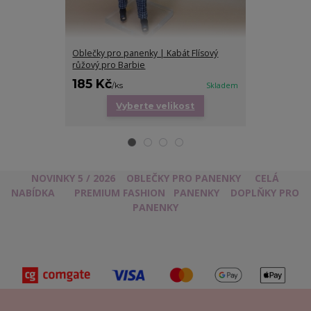
Oblečky pro panenky | Kabát Flísový
Roláček pro p
růžový pro Barbie
185 Kč
75 Kč
/
ks
Skladem
/
ks
Vyberte velikost
Vy
NOVINKY 5 / 2026
OBLEČKY PRO PANENKY
CELÁ
NABÍDKA
PREMIUM FASHION
PANENKY
DOPLŇKY PRO
PANENKY