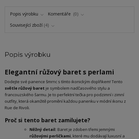
Popis výrobku
Komentáře
0
Související zboží
4
Popis výrobku
Elegantní růžový baret s perlami
​Dodejte své panence šmrnc s tímto ikonickým doplňkem! Tento
světle růžový baret
je symbolem nadčasového stylu a
francouzského šarmu. Je to perfektní tečka pro podzimní i zimní
outfity, která okamžitě promění každou panenku v módní ikonu z
Rue de Rivoli.
Proč si tento baret zamilujete?
Něžný detail:
Baret je zdoben třemi jemnými
růžovými perličkami
, které mu dodávají luxusní a