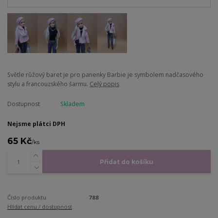
Světle růžový baret je pro panenky Barbie je symbolem nadčasového
stylu a francouzského šarmu.
Celý popis
Dostupnost
Skladem
Nejsme plátci DPH
65 Kč
/
ks
Přidat do košíku
Číslo produktu
788
Hlídat cenu / dostupnost