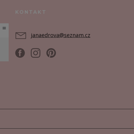
KONTAKT
janaedrova@seznam.cz