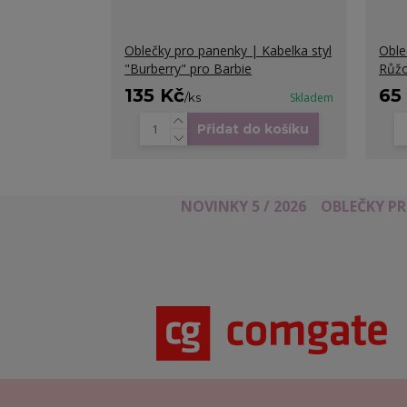
Oblečky pro panenky | Kabelka styl
Oble
"Burberry" pro Barbie
Růžo
135 Kč
65
/
ks
Skladem
Přidat do košíku
NOVINKY 5 / 2026
OBLEČKY P