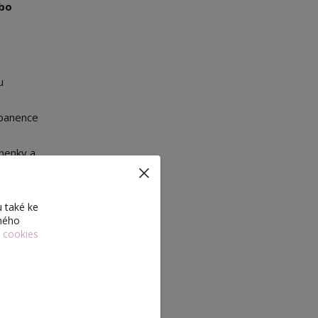
ebo
u
 panence
anenky a
 také ke
eného
í cookies
y.
y s