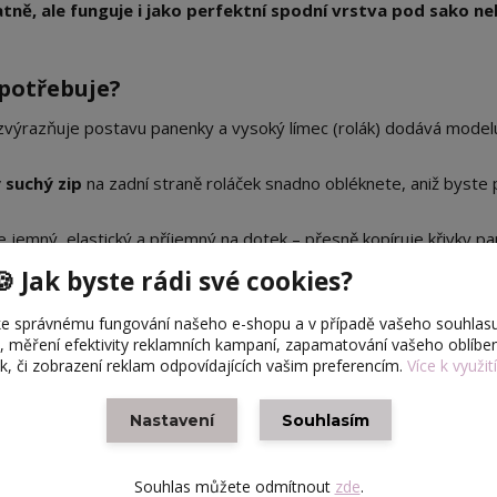
ně, ale funguje i jako perfektní spodní vrstva pod sako n
 potřebuje?
ih zvýrazňuje postavu panenky a vysoký límec (rolák) dodává model
 suchý zip
na zadní straně roláček snadno obléknete, aniž byste
e jemný, elastický a příjemný na dotek – přesně kopíruje křivky p
🍪 Jak byste rádi své cookies?
antními kalhotami (jako na fotografii), minisukněmi i džínami.
e správnému fungování našeho e-shopu a v případě vašeho souhlasu
u, měření efektivity reklamních kampaní, zapamatování vašeho oblíb
ek, či zobrazení reklam odpovídajících vašim preferencím.
Více k využit
Nastavení
Souhlasím
paletě barev
– od klasické černé a bílé až po zářivé trendy odstín
Made to Move, Fashion Royalty, Mizi , sběratelské edice i postav
Souhlas můžete odmítnout
zde
.