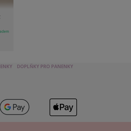
y
ladem
ENKY
DOPLŇKY PRO PANENKY