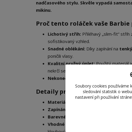
nadčasového stylu. Skvěle vypadá samostat
mikinu.
​Proč tento roláček vaše Barbie
Lichotivý střih:
Přiléhavý „slim-fit“ stř
sofistikovaný vzhled.
Snadné oblékání:
Díky zapínání na
tenký
poničili vlasy.
Kvalitní pružný úplet:
Použitý materiál j
nekrčí se.
Nekonečné možnosti:
Skvěle ladí s eleg
Soubory cookies používáme k
​Detaily produktu:
sledování statistik o web
nastavení při používání strán
Materiál:
Jemný elastický úplet.
Zapínání:
Funkční suchý zip na zádech.
Barevné varianty:
K dispozici v
široké 
Vhodné pro:
Standardní panenky Barbie, 
kloubovým tělem.