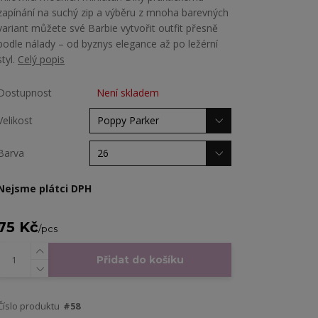
zapínání na suchý zip a výběru z mnoha barevných
variant můžete své Barbie vytvořit outfit přesně
podle nálady – od byznys elegance až po ležérní
styl.
Celý popis
Dostupnost
Není skladem
Velikost
Barva
Nejsme plátci DPH
75 Kč
/
pcs
Přidat do košíku
Číslo produktu
#58