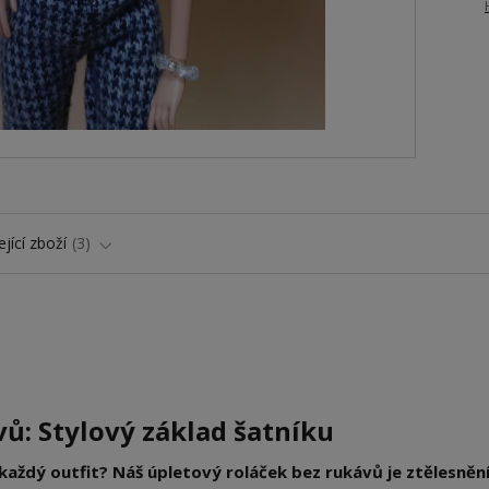
jící zboží
3
vů: Stylový základ šatníku
každý outfit? Náš úpletový roláček bez rukávů je ztělesněn