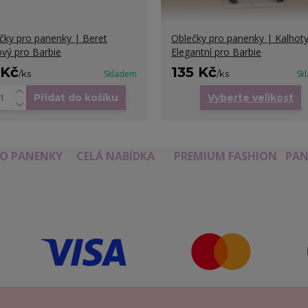
čky pro panenky | Beret
Oblečky pro panenky | Kalhot
vý pro Barbie
Elegantní pro Barbie
 Kč
135 Kč
/
ks
Skladem
/
ks
Sk
Přidat do košíku
Vyberte velikost
RO PANENKY
CELÁ NABÍDKA
PREMIUM FASHION
PAN