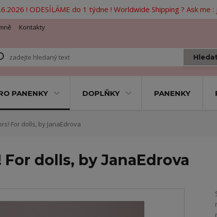
6.2026 ! ODESÍLÁME do 1 týdne ! Worldwide Shipping ? Ask me 
mně
Kontakty
Hleda
RO PANENKY
DOPLŇKY
PANENKY
rs! For dolls, by JanaEdrova
! For dolls, by JanaEdrova