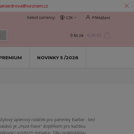
: janaedrova@seznam.cz
CZK
Přihlášení
0
ks
za
0,00 Kč
t
PREMIUM
NOVINKY 5 /2026
Stylový úpletový roláček pro panenky Barbie - bez
rukávů je „must-have“ doplňkem pro každou
milovnici módních miniatur. Díky praktickému