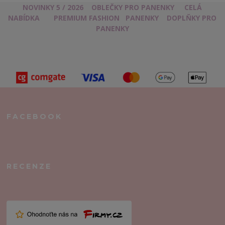
NOVINKY 5 / 2026
OBLEČKY PRO PANENKY
CELÁ
NABÍDKA
PREMIUM FASHION
PANENKY
DOPLŇKY PRO
PANENKY
FACEBOOK
RECENZE