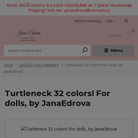
NOVÉ ZBOŽÍ vloženo 8.6.2026 ! ODESÍLÁME do 1 týdne ! Worldwide
Shipping ? Ask me : janaedrova@seznam.cz
CZK
0
0,00 Kč
Menu
Úvod
OBLEČKY PRO PANENKY
Turtleneck 32 colors! For dolls, by
JanaEdrova
Turtleneck 32 colors! For
dolls, by JanaEdrova