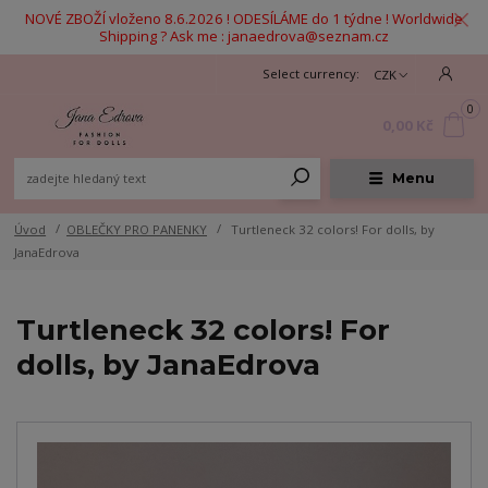
NOVÉ ZBOŽÍ vloženo 8.6.2026 ! ODESÍLÁME do 1 týdne ! Worldwide
Shipping ? Ask me : janaedrova@seznam.cz
CZK
0
0,00 Kč
Menu
Úvod
OBLEČKY PRO PANENKY
Turtleneck 32 colors! For dolls, by
JanaEdrova
Turtleneck 32 colors! For
dolls, by JanaEdrova