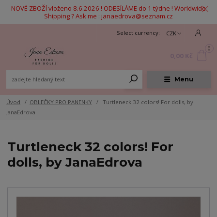
NOVÉ ZBOŽÍ vloženo 8.6.2026 ! ODESÍLÁME do 1 týdne ! Worldwide
Shipping ? Ask me : janaedrova@seznam.cz
CZK
0
0,00 Kč
Menu
Úvod
OBLEČKY PRO PANENKY
Turtleneck 32 colors! For dolls, by
JanaEdrova
Turtleneck 32 colors! For
dolls, by JanaEdrova