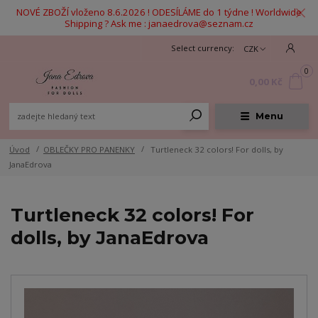
NOVÉ ZBOŽÍ vloženo 8.6.2026 ! ODESÍLÁME do 1 týdne ! Worldwide
Shipping ? Ask me : janaedrova@seznam.cz
CZK
0
0,00 Kč
Menu
Úvod
OBLEČKY PRO PANENKY
Turtleneck 32 colors! For dolls, by
JanaEdrova
Turtleneck 32 colors! For
dolls, by JanaEdrova