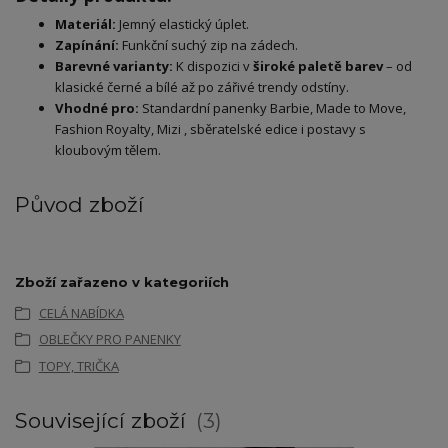
Materiál:
Jemný elastický úplet.
Zapínání:
Funkční suchý zip na zádech.
Barevné varianty:
K dispozici v
široké paletě barev
– od
klasické černé a bílé až po zářivé trendy odstíny.
Vhodné pro:
Standardní panenky Barbie, Made to Move,
Fashion Royalty, Mizi , sběratelské edice i postavy s
kloubovým tělem.
Původ zboží
Zboží zařazeno v kategoriích
CELÁ NABÍDKA
OBLEČKY PRO PANENKY
TOPY, TRIČKA
Související zboží
3