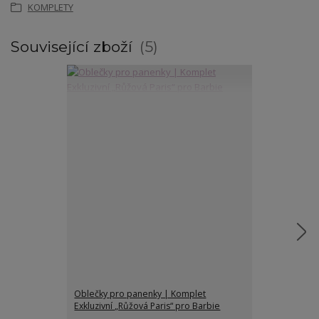
KOMPLETY
Související zboží
5
Oblečky pro panenky | Komplet
Oblečky pro p
Exkluzivní „Růžová Paris“ pro Barbie
Exkluzivní „S
Barbie