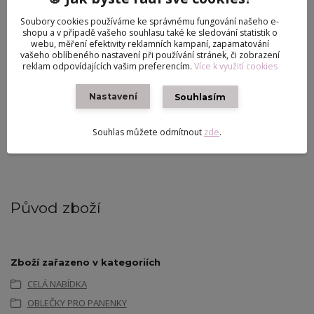
Vhodné pro:
Panenky typu Barbie, Fashion Royalty a
Soubory cookies používáme ke správnému fungování našeho e-
podobné modelky.
shopu a v případě vašeho souhlasu také ke sledování statistik o
Obsah balení:
1x crop top, 1x sukně s volány.
webu, měření efektivity reklamních kampaní, zapamatování
vašeho oblíbeného nastavení při používání stránek, či zobrazení
Tip stylisty:
Tento set nejlépe vynikne s vysokými podpatky v nude
reklam odpovídajících vašim preferencím.
Více k využití cookies
barvě nebo jemnými bílými sandálky. Pro dokonalý "look"
doporučujeme panence sepnout vlasy do vysokého culíku nebo
Nastavení
Souhlasím
nechat vyniknout bohaté vlny.
Dopřejte své sběratelské panence outfit, ve kterém bude
Souhlas můžete odmítnout
zde
.
nepřehlédnutelná!
Původ zboží
Zboží zařazeno v kategoriích
CELÁ NABÍDKA
OBLEČKY PRO PANENKY