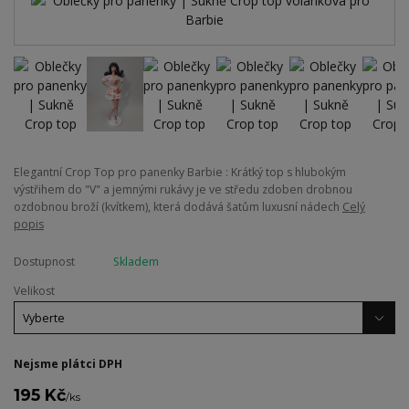
Elegantní Crop Top pro panenky Barbie : Krátký top s hlubokým
výstřihem do "V" a jemnými rukávy je ve středu zdoben drobnou
ozdobnou broží (kvítkem), která dodává šatům luxusní nádech
Celý
popis
Dostupnost
Skladem
Velikost
Nejsme plátci DPH
195 Kč
/
ks