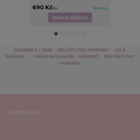
690 Kč
680 Kč
/
ks
Skladem
/
ks
Vyberte velikost
Vy
NOVINKY 5 / 2026
OBLEČKY PRO PANENKY
CELÁ
NABÍDKA
PREMIUM FASHION
PANENKY
DOPLŇKY PRO
PANENKY
FACEBOOK