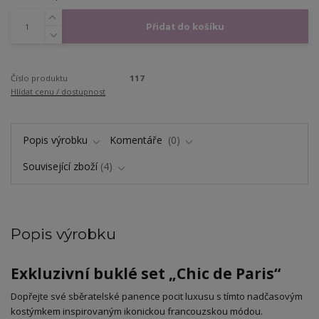
Přidat do košíku
Číslo produktu
117
Hlídat cenu / dostupnost
Popis výrobku
Komentáře
0
Související zboží
4
Popis výrobku
Exkluzivní buklé set „Chic de Paris“
​Dopřejte své sběratelské panence pocit luxusu s tímto nadčasovým
kostýmkem inspirovaným ikonickou francouzskou módou.