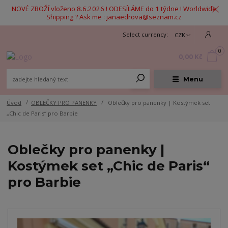
NOVÉ ZBOŽÍ vloženo 8.6.2026 ! ODESÍLÁME do 1 týdne ! Worldwide
Shipping ? Ask me : janaedrova@seznam.cz
CZK
0
0,00 Kč
Menu
Úvod
OBLEČKY PRO PANENKY
Oblečky pro panenky | Kostýmek set
„Chic de Paris“ pro Barbie
Oblečky pro panenky |
Kostýmek set „Chic de Paris“
pro Barbie