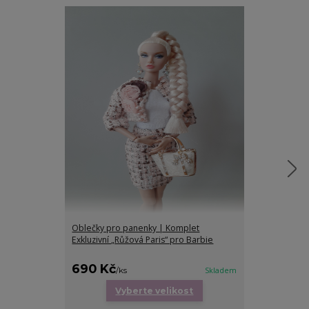
Oblečky pro panenky | Komplet
Oblečky pro p
Exkluzivní „Růžová Paris“ pro Barbie
Exkluzivní „S
Barbie
690 Kč
680 Kč
/
ks
Skladem
/
ks
Vyberte velikost
Vy