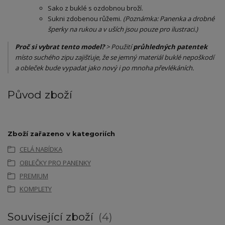
​Sako z buklé s ozdobnou broží.
​Sukni zdobenou růžemi.
(Poznámka: Panenka a drobné
šperky na rukou a v uších jsou pouze pro ilustraci.)
Proč si vybrat tento model?
> Použití
průhledných patentek
místo suchého zipu zajišťuje, že se jemný materiál buklé nepoškodí
a obleček bude vypadat jako nový i po mnoha převlékáních.
Původ zboží
Zboží zařazeno v kategoriích
CELÁ NABÍDKA
OBLEČKY PRO PANENKY
PREMIUM
KOMPLETY
Související zboží
4