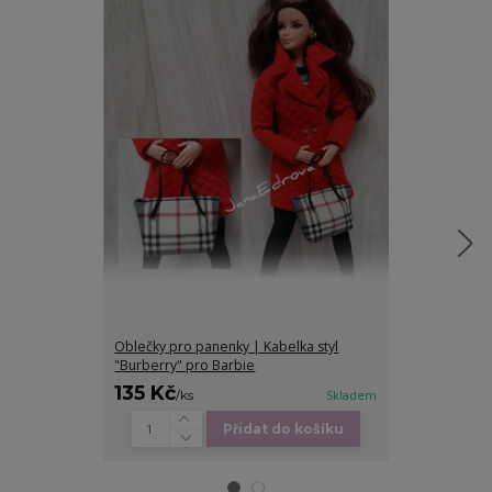
Oblečky pro panenky | Kabelka styl
Oblečky pro p
"Burberry" pro Barbie
Barbie
135 Kč
65 Kč
/
ks
Skladem
/
ks
Přidat do košíku