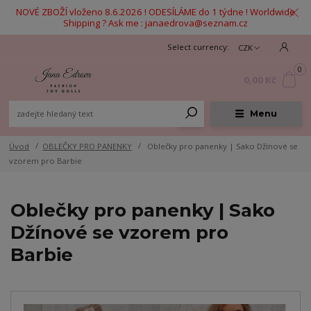
NOVÉ ZBOŽÍ vloženo 8.6.2026 ! ODESÍLÁME do 1 týdne ! Worldwide
Shipping ? Ask me : janaedrova@seznam.cz
CZK
0
0,00 Kč
Menu
Úvod
OBLEČKY PRO PANENKY
Oblečky pro panenky | Sako Džínové se
vzorem pro Barbie
Oblečky pro panenky | Sako
Džínové se vzorem pro
Barbie