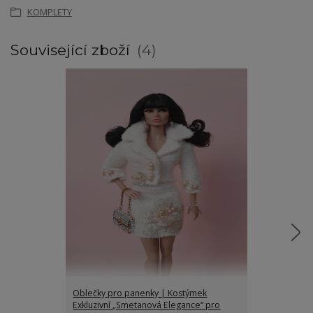
KOMPLETY
Související zboží
4
Oblečky pro panenky | Kostýmek
Oblečky pro p
Exkluzivní „Smetanová Elegance“ pro
romance“ pro 