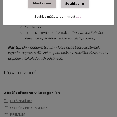
Fashion Royalty atd.).
Nastavení
Souhlasím
Obsah balení:
Souhlas můžete odmítnout
zde
.
​1x Buklé sako s bohatou květinovou aplikací.
​1x Bílý top.
​1x Pouzdrová sukně z buklé.
(Poznámka: Kabelka,
náušnice a panenka nejsou součástí prodeje.)
Náš tip:
Díky hnědým tónům v látce bude tento kostýmek
vypadat naprosto úžasně na panenkách s tmavšími vlasy nebo s
doplňky v čokoládových odstínech.
Původ zboží
Zboží zařazeno v kategoriích
CELÁ NABÍDKA
OBLEČKY PRO PANENKY
PREMIUM