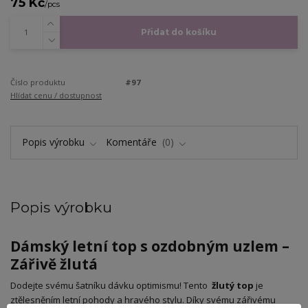
75 Kč
/
pcs
Přidat do košíku
Číslo produktu
#97
Hlídat cenu / dostupnost
Popis výrobku
Komentáře
0
Popis výrobku
Dámský letní top s ozdobným uzlem –
Zářivě žlutá
​Dodejte svému šatníku dávku optimismu! Tento
žlutý top
je
ztělesněním letní pohody a hravého stylu. Díky svému zářivému