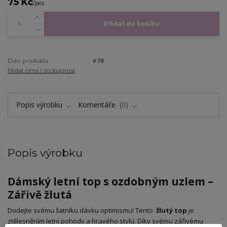
75 Kč
/
pcs
Přidat do košíku
Číslo produktu
#78
Hlídat cenu / dostupnost
Popis výrobku
Komentáře
0
Popis výrobku
Dámský letní top s ozdobným uzlem –
Zářivě žlutá
​Dodejte svému šatníku dávku optimismu! Tento
žlutý top
je
ztělesněním letní pohody a hravého stylu. Díky svému zářivému