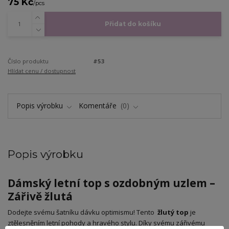
75 Kč
/
pcs
Přidat do košíku
Číslo produktu
#53
Hlídat cenu / dostupnost
Popis výrobku
Komentáře
0
Popis výrobku
Dámský letní top s ozdobným uzlem –
Zářivě žlutá
​Dodejte svému šatníku dávku optimismu! Tento
žlutý top
je
ztělesněním letní pohody a hravého stylu. Díky svému zářivému