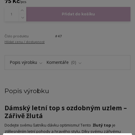
75 Kč
/
pcs
Přidat do košíku
Číslo produktu
#47
Hlídat cenu / dostupnost
Popis výrobku
Komentáře
0
Popis výrobku
Dámský letní top s ozdobným uzlem –
Zářivě žlutá
​Dodejte svému šatníku dávku optimismu! Tento
žlutý top
je
ztělesněním letní pohody a hravého stylu. Díky svému zářivému