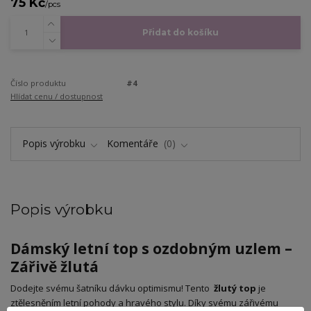
75 Kč
/
pcs
Přidat do košíku
Číslo produktu
#4
Hlídat cenu / dostupnost
Popis výrobku
Komentáře
0
Popis výrobku
Dámský letní top s ozdobným uzlem –
Zářivě žlutá
​Dodejte svému šatníku dávku optimismu! Tento
žlutý top
je
ztělesněním letní pohody a hravého stylu. Díky svému zářivému