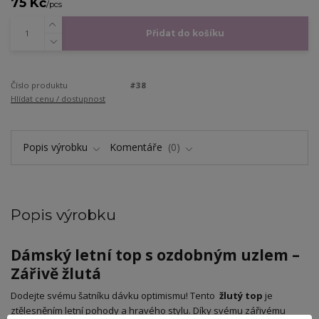
75 Kč
/
pcs
Přidat do košíku
Číslo produktu
#38
Hlídat cenu / dostupnost
Popis výrobku
Komentáře
0
Popis výrobku
Dámský letní top s ozdobným uzlem –
Zářivě žlutá
​Dodejte svému šatníku dávku optimismu! Tento
žlutý top
je
ztělesněním letní pohody a hravého stylu. Díky svému zářivému