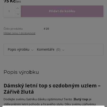
75 Kč
/
pcs
Přidat do košíku
Číslo produktu
#20
Hlídat cenu / dostupnost
Popis výrobku
Komentáře
0
Popis výrobku
Dámský letní top s ozdobným uzlem –
Zářivě žlutá
​Dodejte svému šatníku dávku optimismu! Tento
žlutý top
je
ztělesněním letní pohody a hravého stylu. Díky svému zářivému