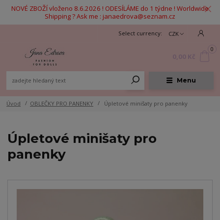
NOVÉ ZBOŽÍ vloženo 8.6.2026 ! ODESÍLÁME do 1 týdne ! Worldwide
Shipping ? Ask me : janaedrova@seznam.cz
CZK
0
0,00 Kč
Menu
Úvod
OBLEČKY PRO PANENKY
Úpletové minišaty pro panenky
Úpletové minišaty pro
panenky