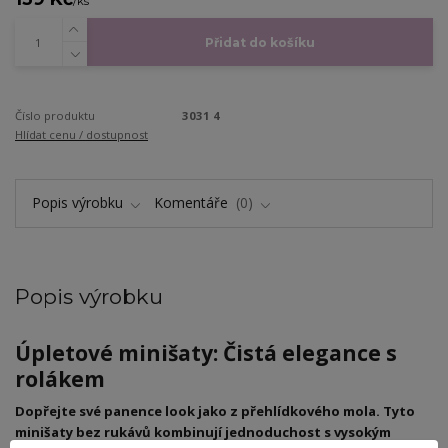
/
ks
Přidat do košíku
Číslo produktu
3031 4
Hlídat cenu / dostupnost
Popis výrobku
Komentáře
0
Popis výrobku
Úpletové minišaty: Čistá elegance s
rolákem
Dopřejte své panence look jako z přehlídkového mola. Tyto
minišaty bez rukávů kombinují jednoduchost s vysokým