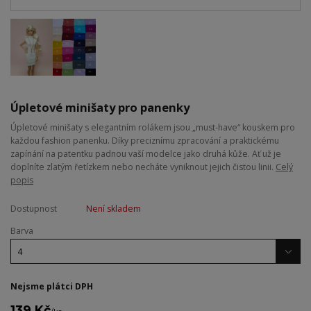
Úpletové minišaty pro panenky
Úpletové minišaty s elegantním rolákem jsou „must-have“ kouskem pro
každou fashion panenku. Díky preciznímu zpracování a praktickému
zapínání na patentku padnou vaší modelce jako druhá kůže. Ať už je
doplníte zlatým řetízkem nebo necháte vyniknout jejich čistou linii.
Celý
popis
Dostupnost
Není skladem
Barva
Nejsme plátci DPH
139 Kč