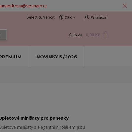
: janaedrova@seznam.cz
CZK
Přihlášení
0
ks
za
0,00 Kč
t
PREMIUM
NOVINKY 5 /2026
Úpletové minišaty pro panenky
Úpletové minišaty s elegantním rolákem jsou