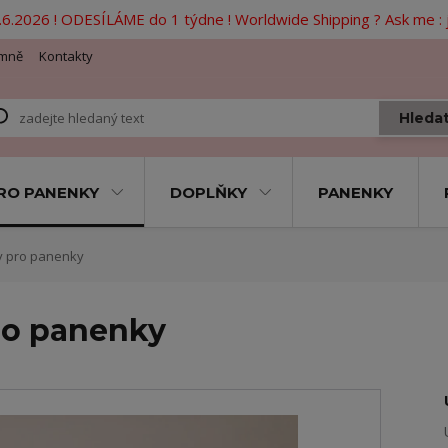
6.2026 ! ODESÍLÁME do 1 týdne ! Worldwide Shipping ? Ask me 
mně
Kontakty
Hleda
RO PANENKY
DOPLŇKY
PANENKY
y pro panenky
ro panenky