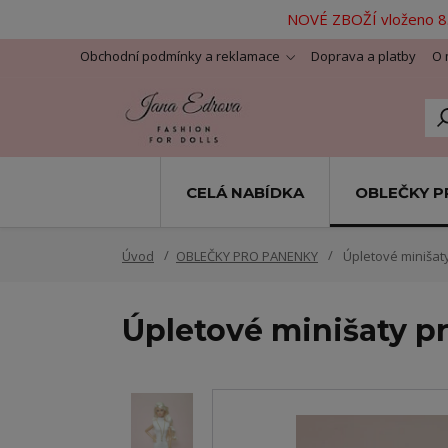
NOVÉ ZBOŽÍ vloženo 8.
Obchodní podmínky a reklamace
Doprava a platby
O 
CELÁ NABÍDKA
OBLEČKY P
Úvod
OBLEČKY PRO PANENKY
Úpletové minišat
Úpletové minišaty p