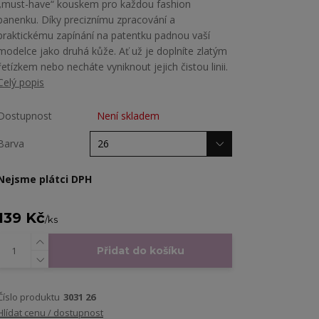
„must-have“ kouskem pro každou fashion
panenku. Díky preciznímu zpracování a
praktickému zapínání na patentku padnou vaší
modelce jako druhá kůže. Ať už je doplníte zlatým
řetízkem nebo necháte vyniknout jejich čistou linii.
Celý popis
Dostupnost
Není skladem
Barva
Nejsme plátci DPH
139 Kč
/
ks
Přidat do košíku
Číslo produktu
3031 26
Hlídat cenu / dostupnost