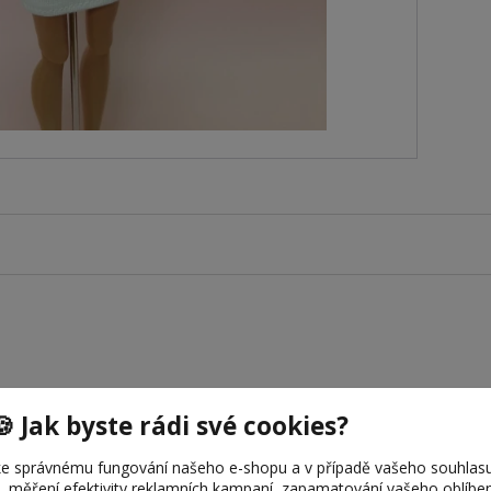
🍪 Jak byste rádi své cookies?
legance s rolákem
e správnému fungování našeho e-shopu a v případě vašeho souhlasu
ového mola. Tyto minišaty bez rukávů kombinují jednoducho
u, měření efektivity reklamních kampaní, zapamatování vašeho oblíb