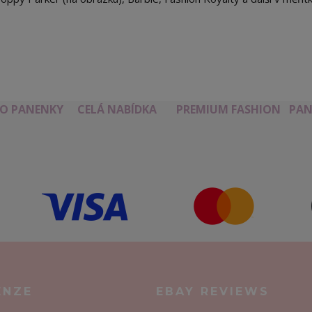
RO PANENKY
CELÁ NABÍDKA
PREMIUM FASHION
PAN
ENZE
EBAY REVIEWS