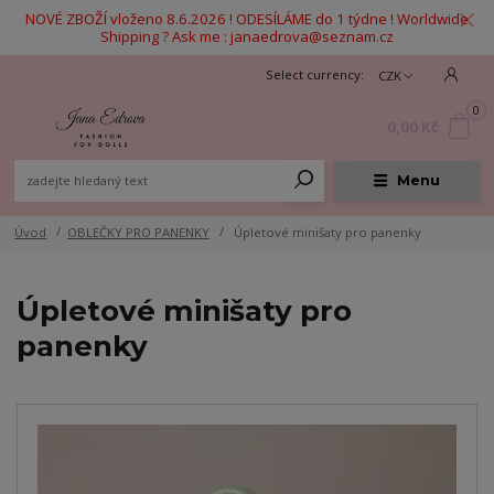
NOVÉ ZBOŽÍ vloženo 8.6.2026 ! ODESÍLÁME do 1 týdne ! Worldwide
Shipping ? Ask me : janaedrova@seznam.cz
CZK
0
0,00 Kč
Menu
Úvod
OBLEČKY PRO PANENKY
Úpletové minišaty pro panenky
Úpletové minišaty pro
panenky