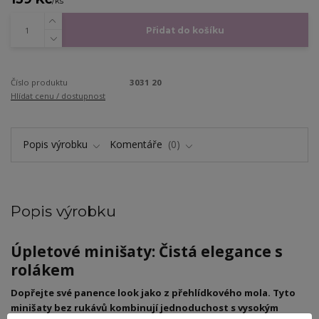
/
ks
Přidat do košíku
Číslo produktu
3031 20
Hlídat cenu / dostupnost
Popis výrobku
Komentáře
0
Popis výrobku
Úpletové minišaty: Čistá elegance s
rolákem
Dopřejte své panence look jako z přehlídkového mola. Tyto
minišaty bez rukávů kombinují jednoduchost s vysokým