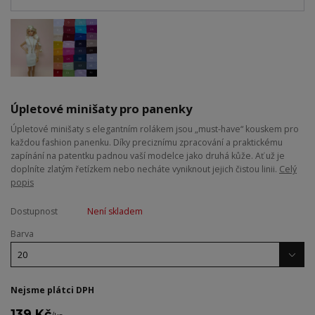
Úpletové minišaty pro panenky
Úpletové minišaty s elegantním rolákem jsou „must-have“ kouskem pro
každou fashion panenku. Díky preciznímu zpracování a praktickému
zapínání na patentku padnou vaší modelce jako druhá kůže. Ať už je
doplníte zlatým řetízkem nebo necháte vyniknout jejich čistou linii.
Celý
popis
Dostupnost
Není skladem
Barva
Nejsme plátci DPH
139 Kč