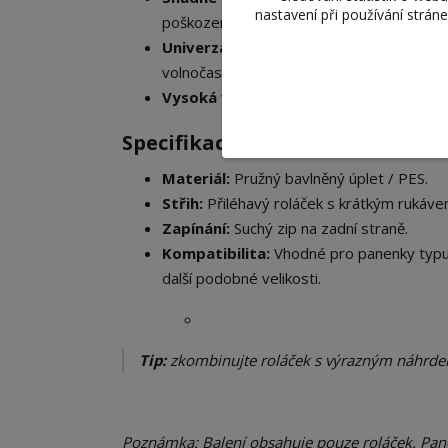
nastavení při používání strán
poškození účesu panenky.
Univerzální design:
Skvěle se hodí k mini
volnočasových outfitů.
Vysoká variabilita:
Vybírejte z bohaté š
​Specifikace produktu:
Materiál:
Pružný bavlněný úplet / PES.
Střih:
Přiléhavý roláček s krátkým rukáve
Zapínání:
Suchý zip na zadní straně.
Kompatibilita:
Vhodné pro panenky typu B
další podobné velikosti.
Tip:
zkombinujte roláček s výrazným náhrdel
Poznámka: Balení obsahuje pouze roláček. Pane