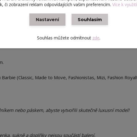
ek, či zobrazení reklam odpovídajících vašim preferencím.
Více k využit
sukním, kalhotám i pod sako. Ideální pro tvorbu elegantních i
Nastavení
Souhlasím
kály barev, které můžete libovolně kombinovat s dalšími doplňky.
Souhlas můžete odmítnout
zde
.
m.
arbie (Classic, Made to Move, Fashionistas, Mizi, Fashion Royal
níkem nebo páskem, abyste vytvořili skutečně luxusní model!
nka, sukně a doplňky nejsou součástí balení.