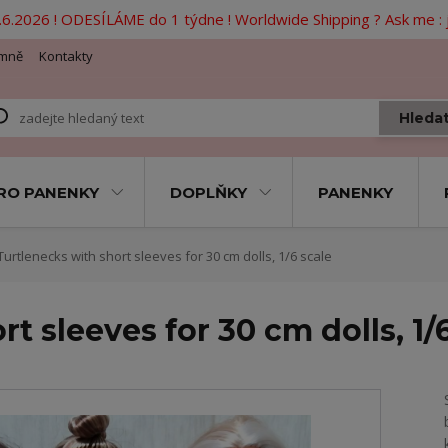
6.2026 ! ODESÍLÁME do 1 týdne ! Worldwide Shipping ? Ask me 
mně
Kontakty
Hleda
RO PANENKY
DOPLŇKY
PANENKY
urtlenecks with short sleeves for 30 cm dolls, 1/6 scale
t sleeves for 30 cm dolls, 1/