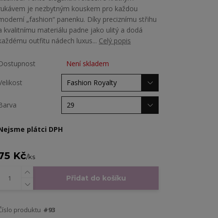
rukávem je nezbytným kouskem pro každou
moderní „fashion“ panenku. Díky preciznímu střihu
a kvalitnímu materiálu padne jako ulitý a dodá
každému outfitu nádech luxus...
Celý popis
Dostupnost
Není skladem
Velikost
Barva
Nejsme plátci DPH
75 Kč
/
ks
Přidat do košíku
Číslo produktu
#93