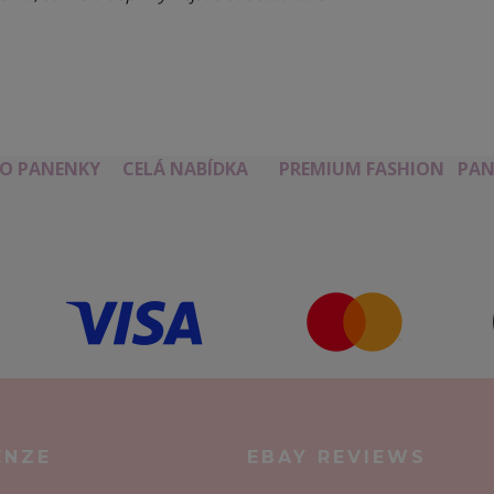
RO PANENKY
CELÁ NABÍDKA
PREMIUM FASHION
PAN
ENZE
EBAY REVIEWS