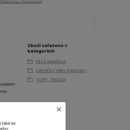
Hlídat cenu / dostupnost
Zboží zařazeno v
kategoriích
CELÁ NABÍDKA
OBLEČKY PRO PANENKY
TOPY, TRIČKA
kouskem
dému
enky.
 také ke
eného
ika