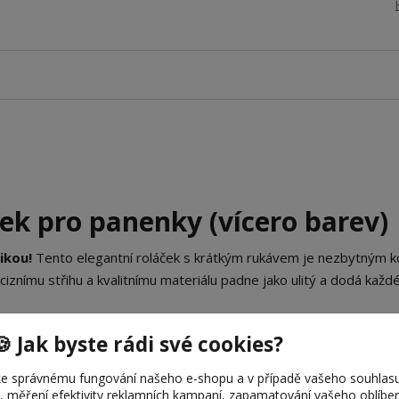
ček pro panenky (vícero barev)
ikou!
Tento elegantní roláček s krátkým rukávem je nezbytným 
iznímu střihu a kvalitnímu materiálu padne jako ulitý a dodá kaž
🍪 Jak byste rádi své cookies?
sek?
 jemného a pružného úpletu, který dokonale kopíruje postavu pan
e správnému fungování našeho e-shopu a v případě vašeho souhlasu
u, měření efektivity reklamních kampaní, zapamatování vašeho oblíb
na zádech zaručuje, že převlékání bude rychlé a bezpečné bez riz