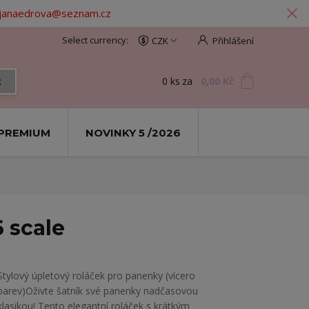
: janaedrova@seznam.cz
CZK
Přihlášení
0
ks
za
0,00 Kč
t
PREMIUM
NOVINKY 5 /2026
6 scale
​Stylový úpletový roláček pro panenky (vícero
barev) ​Oživte šatník své panenky nadčasovou
klasikou! Tento elegantní roláček s krátkým