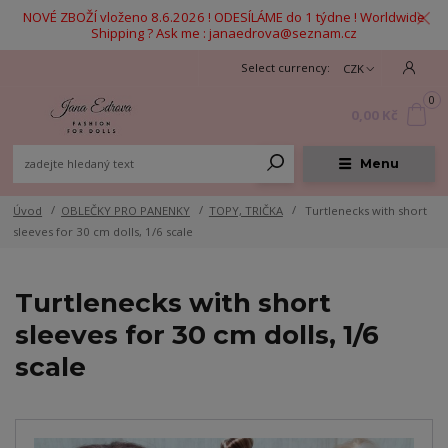
NOVÉ ZBOŽÍ vloženo 8.6.2026 ! ODESÍLÁME do 1 týdne ! Worldwide
Shipping ? Ask me : janaedrova@seznam.cz
CZK
0
0,00 Kč
Menu
Úvod
OBLEČKY PRO PANENKY
TOPY, TRIČKA
Turtlenecks with short
sleeves for 30 cm dolls, 1/6 scale
Turtlenecks with short
sleeves for 30 cm dolls, 1/6
scale