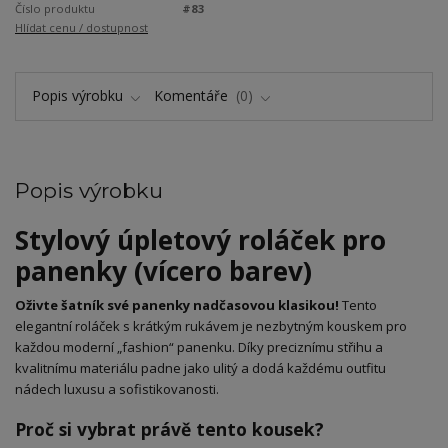
Číslo produktu
#83
Hlídat cenu / dostupnost
Popis výrobku
Komentáře
0
Popis výrobku
​Stylový úpletový roláček pro
panenky (vícero barev)
Oživte šatník své panenky nadčasovou klasikou!
Tento
elegantní roláček s krátkým rukávem je nezbytným kouskem pro
každou moderní „fashion“ panenku. Díky preciznímu střihu a
kvalitnímu materiálu padne jako ulitý a dodá každému outfitu
nádech luxusu a sofistikovanosti.
​Proč si vybrat právě tento kousek?