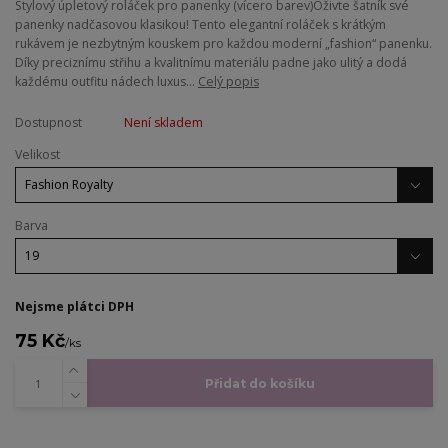
​Stylový úpletový roláček pro panenky (vícero barev) ​Oživte šatník své
panenky nadčasovou klasikou! Tento elegantní roláček s krátkým
rukávem je nezbytným kouskem pro každou moderní „fashion“ panenku.
Díky preciznímu střihu a kvalitnímu materiálu padne jako ulitý a dodá
každému outfitu nádech luxus...
Celý popis
Dostupnost
Není skladem
Velikost
Barva
Nejsme plátci DPH
75 Kč
/
ks
Přidat do košíku