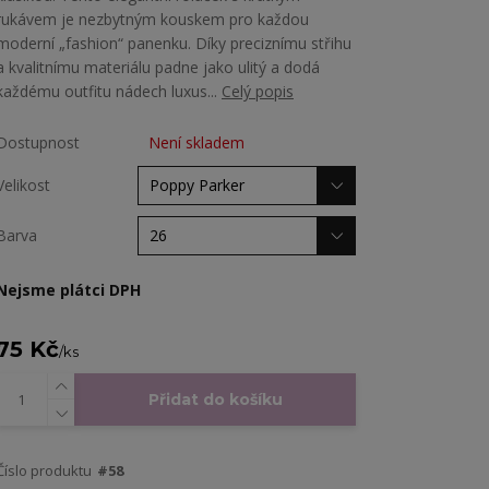
rukávem je nezbytným kouskem pro každou
moderní „fashion“ panenku. Díky preciznímu střihu
a kvalitnímu materiálu padne jako ulitý a dodá
každému outfitu nádech luxus...
Celý popis
Dostupnost
Není skladem
Velikost
Barva
Nejsme plátci DPH
75 Kč
/
ks
Přidat do košíku
Číslo produktu
#58