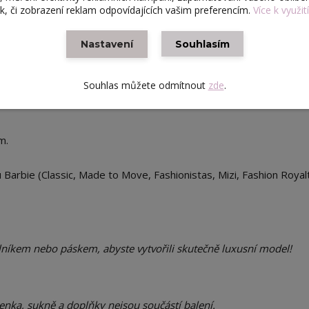
ek, či zobrazení reklam odpovídajících vašim preferencím.
Více k využit
sukním, kalhotám i pod sako. Ideální pro tvorbu elegantních i
Nastavení
Souhlasím
kály barev, které můžete libovolně kombinovat s dalšími doplňky.
Souhlas můžete odmítnout
zde
.
m.
arbie (Classic, Made to Move, Fashionistas, Mizi, Fashion Royal
níkem nebo páskem, abyste vytvořili skutečně luxusní model!
nka, sukně a doplňky nejsou součástí balení.