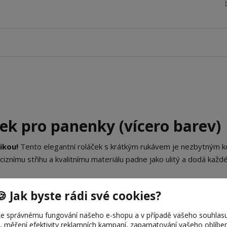
ček pro panenky (vícero barev)
ikou!
Tento elegantní roláček s krátkým rukávem je nezbytným 
iznímu střihu a kvalitnímu materiálu padne jako ulitý a dodá kaž
🍪 Jak byste rádi své cookies?
sek?
 jemného a pružného úpletu, který dokonale kopíruje postavu pan
e správnému fungování našeho e-shopu a v případě vašeho souhlasu
u, měření efektivity reklamních kampaní, zapamatování vašeho oblíb
na zádech zaručuje, že převlékání bude rychlé a bezpečné bez riz