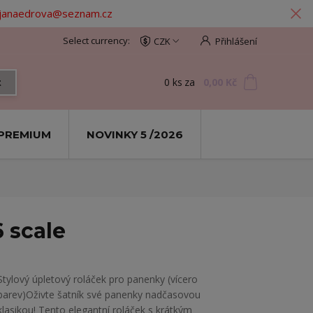
: janaedrova@seznam.cz
CZK
Přihlášení
0
ks
za
0,00 Kč
t
PREMIUM
NOVINKY 5 /2026
6 scale
​Stylový úpletový roláček pro panenky (vícero
barev) ​Oživte šatník své panenky nadčasovou
klasikou! Tento elegantní roláček s krátkým