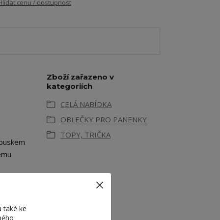
Hlídat cenu / dostupnost
Zboží zařazeno v
kategoriích
CELÁ NABÍDKA
OBLEČKY PRO PANENKY
TOPY, TRIČKA
kouskem
dému
enky.
 také ke
eného
ika