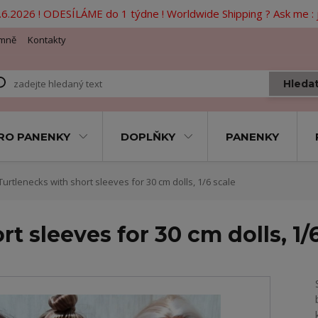
6.2026 ! ODESÍLÁME do 1 týdne ! Worldwide Shipping ? Ask me 
mně
Kontakty
Hleda
RO PANENKY
DOPLŇKY
PANENKY
urtlenecks with short sleeves for 30 cm dolls, 1/6 scale
t sleeves for 30 cm dolls, 1/