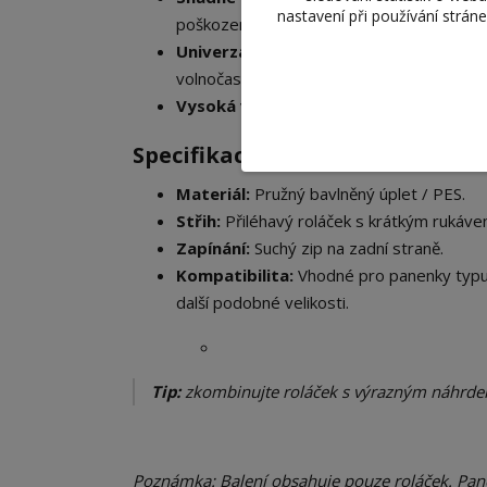
nastavení při používání strán
poškození účesu panenky.
Univerzální design:
Skvěle se hodí k mini
volnočasových outfitů.
Vysoká variabilita:
Vybírejte z bohaté š
​Specifikace produktu:
Materiál:
Pružný bavlněný úplet / PES.
Střih:
Přiléhavý roláček s krátkým rukáve
Zapínání:
Suchý zip na zadní straně.
Kompatibilita:
Vhodné pro panenky typu B
další podobné velikosti.
Tip:
zkombinujte roláček s výrazným náhrdel
Poznámka: Balení obsahuje pouze roláček. Pane