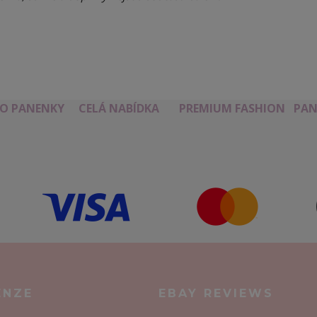
RO PANENKY
CELÁ NABÍDKA
PREMIUM FASHION
PAN
ENZE
EBAY REVIEWS