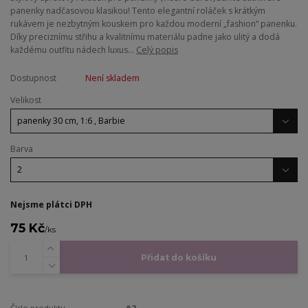
panenky nadčasovou klasikou! Tento elegantní roláček s krátkým
rukávem je nezbytným kouskem pro každou moderní „fashion“ panenku.
Díky preciznímu střihu a kvalitnímu materiálu padne jako ulitý a dodá
každému outfitu nádech luxus...
Celý popis
Dostupnost
Není skladem
Velikost
Barva
Nejsme plátci DPH
75 Kč
/
ks
Přidat do košíku
Číslo produktu
#2