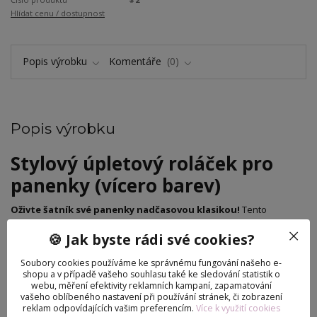
Hlídat cenu / dostupnost
Popis výrobku
Komentáře
0
Popis výrobku
​Stylový úpletový roláček pro
panenky (vícero barev)
Oživte šatník své panenky nadčasovou klasikou!
Tento
elegantní roláček s krátkým rukávem je nezbytným kouskem pro
🍪 Jak byste rádi své cookies?
každou moderní „fashion“ panenku. Díky preciznímu střihu a
kvalitnímu materiálu padne jako ulitý a dodá každému outfitu
Soubory cookies používáme ke správnému fungování našeho e-
nádech luxusu a sofistikovanosti.
shopu a v případě vašeho souhlasu také ke sledování statistik o
webu, měření efektivity reklamních kampaní, zapamatování
​Proč si vybrat právě tento kousek?
vašeho oblíbeného nastavení při používání stránek, či zobrazení
reklam odpovídajících vašim preferencím.
Více k využití cookies