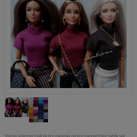
​Stylový úpletový roláček pro panenky (vícero barev) ​Oživte šatník své