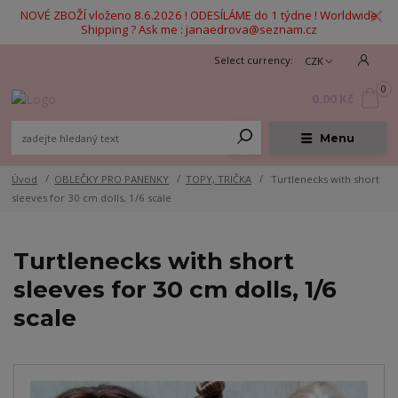
NOVÉ ZBOŽÍ vloženo 8.6.2026 ! ODESÍLÁME do 1 týdne ! Worldwide
Shipping ? Ask me : janaedrova@seznam.cz
CZK
0
0,00 Kč
Menu
Úvod
OBLEČKY PRO PANENKY
TOPY, TRIČKA
Turtlenecks with short
sleeves for 30 cm dolls, 1/6 scale
Turtlenecks with short
sleeves for 30 cm dolls, 1/6
scale