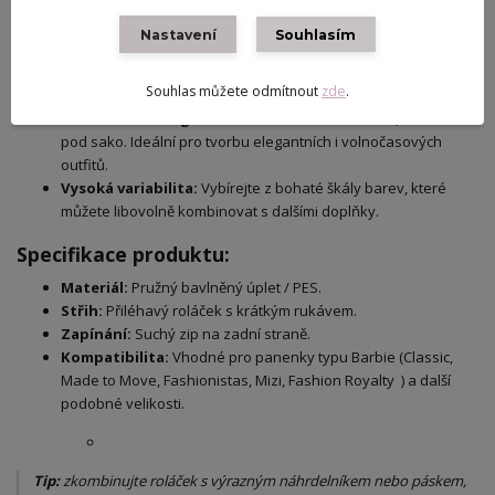
Prémiový materiál:
Roláčky jsou ušity z jemného a pružného
úpletu, který dokonale kopíruje postavu panenky.
Nastavení
Souhlasím
Snadné oblékání:
Zapínání na
suchý zip
na zádech
zaručuje, že převlékání bude rychlé a bezpečné bez rizika
Souhlas můžete odmítnout
zde
.
poškození účesu panenky.
Univerzální design:
Skvěle se hodí k minisukním, kalhotám i
pod sako. Ideální pro tvorbu elegantních i volnočasových
outfitů.
Vysoká variabilita:
Vybírejte z bohaté škály barev, které
můžete libovolně kombinovat s dalšími doplňky.
​Specifikace produktu:
Materiál:
Pružný bavlněný úplet / PES.
Střih:
Přiléhavý roláček s krátkým rukávem.
Zapínání:
Suchý zip na zadní straně.
Kompatibilita:
Vhodné pro panenky typu Barbie (Classic,
Made to Move, Fashionistas, Mizi, Fashion Royalty ) a další
podobné velikosti.
Tip:
zkombinujte roláček s výrazným náhrdelníkem nebo páskem,