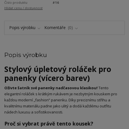
Číslo produktu
#16
Hlídat cenu / dostupnost
Popis výrobku
Komentáře
0
Popis výrobku
​Stylový úpletový roláček pro
panenky (vícero barev)
Oživte šatník své panenky nadčasovou klasikou!
Tento
elegantní roláček s krátkým rukávem je nezbytným kouskem pro
každou moderní „fashion“ panenku. Díky preciznímu střihu a
kvalitnímu materiálu padne jako ulitý a dodá každému outfitu
nádech luxusu a sofistikovanosti.
​Proč si vybrat právě tento kousek?