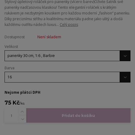
​Stylový úpletový roláček pro panenky (vícero barev) ​Oživte šatník své
panenky nadčasovou klasikou! Tento elegantní roláček s krátkým
rukávem je nezbytným kouskem pro každou moderní „fashion“ panenku.
Díky preciznímu střihu a kvalitnímu materiálu padne jako ulitý a dodá
každému outfitu nádech luxus...
Celý popis
Dostupnost
Není skladem
Velikost
Barva
Nejsme plátci DPH
75 Kč
/
ks
Přidat do košíku