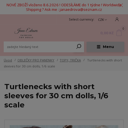
NOVÉ ZBOŽÍ vloženo 8.6.2026 ! ODESÍLÁME do 1 týdne ! Worldwide
Shipping ? Ask me : janaedrova@seznam.cz
CZK
0
0,00 Kč
Menu
Úvod
OBLEČKY PRO PANENKY
TOPY, TRIČKA
Turtlenecks with short
sleeves for 30 cm dolls, 1/6 scale
Turtlenecks with short
sleeves for 30 cm dolls, 1/6
scale