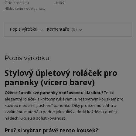
Číslo produktu
#139
Hlídat cenu / dostupnost
Popis výrobku
Komentáře
0
Popis výrobku
​Stylový úpletový roláček pro
panenky (vícero barev)
Oživte šatník své panenky nadčasovou klasikou!
Tento
elegantní roláček s krátkým rukávem je nezbytným kouskem pro
každou moderní „fashion“ panenku. Díky preciznímu střihu a
kvalitnímu materiálu padne jako ulitý a dodá každému outfitu
nádech luxusu a sofistikovanosti.
​Proč si vybrat právě tento kousek?