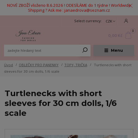
NOVÉ ZBOŽÍ vloženo 8.6.2026 ! ODESÍLÁME do 1 týdne ! Worldwide
Shipping ? Ask me : janaedrova@seznam.cz
CZK
0
0,00 Kč
Menu
Úvod
OBLEČKY PRO PANENKY
TOPY, TRIČKA
Turtlenecks with short
sleeves for 30 cm dolls, 1/6 scale
Turtlenecks with short
sleeves for 30 cm dolls, 1/6
scale