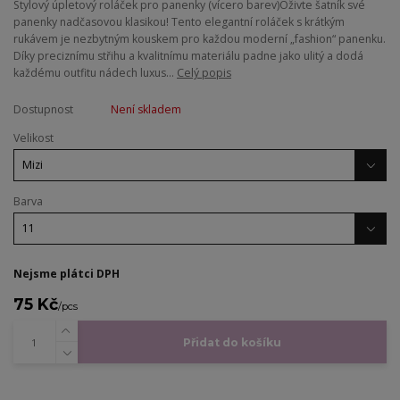
​Stylový úpletový roláček pro panenky (vícero barev) ​Oživte šatník své
panenky nadčasovou klasikou! Tento elegantní roláček s krátkým
rukávem je nezbytným kouskem pro každou moderní „fashion“ panenku.
Díky preciznímu střihu a kvalitnímu materiálu padne jako ulitý a dodá
každému outfitu nádech luxus...
Celý popis
Dostupnost
Není skladem
Velikost
Barva
Nejsme plátci DPH
75 Kč
/
pcs
Přidat do košíku