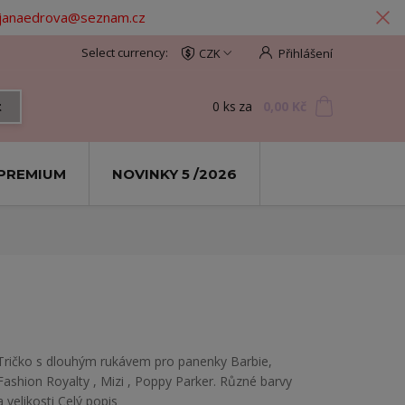
: janaedrova@seznam.cz
CZK
Přihlášení
0
ks
za
0,00 Kč
t
PREMIUM
NOVINKY 5 /2026
Tričko s dlouhým rukávem pro panenky Barbie,
Fashion Royalty , Mizi , Poppy Parker. Různé barvy
a velikosti
Celý popis