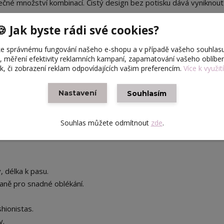
čné množství kombinací. Čistý design bez potisku dává vyniknout 
🍪 Jak byste rádi své cookies?
e vaší sbírce?
e správnému fungování našeho e-shopu a v případě vašeho souhlasu
slim-fit", tedy přiléhavé, aby podtrhlo siluetu panenky a vypadalo
u, měření efektivity reklamních kampaní, zapamatování vašeho oblíb
 nebo bundu).
ek, či zobrazení reklam odpovídajících vašim preferencím.
Více k využit
ný, vysoce elastický úplet, který se snadno přizpůsobí pohybu
Nastavení
Souhlasím
le šedé melírované
(na obrázku) nabízíme tričko v mnoha dalších
rvy.
Souhlas můžete odmítnout
zde
.
du každému, nabízíme různé velikostní varianty pro různé typy tě
, délka k pasu.
raně pro snadné oblékání.
hionistas.
y.