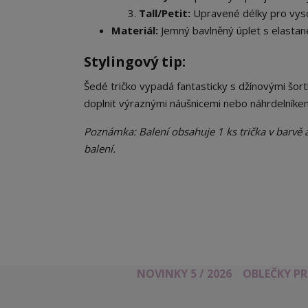
Tall/Petit:
Upravené délky pro vys
Materiál:
Jemný bavlněný úplet s elasta
​Stylingový tip:
​Šedé tričko vypadá fantasticky s džínovými š
doplnit výraznými náušnicemi nebo náhrdelníke
Poznámka: Balení obsahuje 1 ks trička v barvě a
balení.
NOVINKY 5 / 2026
OBLEČKY P