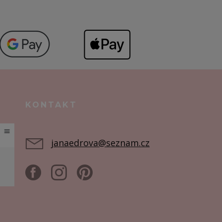
KONTAKT
janaedrova@seznam.cz