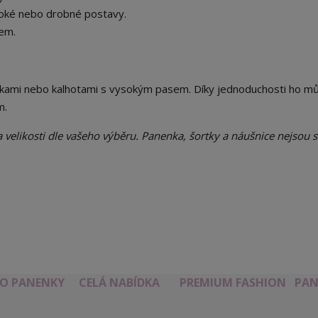
oké nebo drobné postavy.
nem.
ortkami nebo kalhotami s vysokým pasem. Díky jednoduchosti ho m
m.
 velikosti dle vašeho výběru. Panenka, šortky a náušnice nejsou s
RO PANENKY
CELÁ NABÍDKA
PREMIUM FASHION
PAN