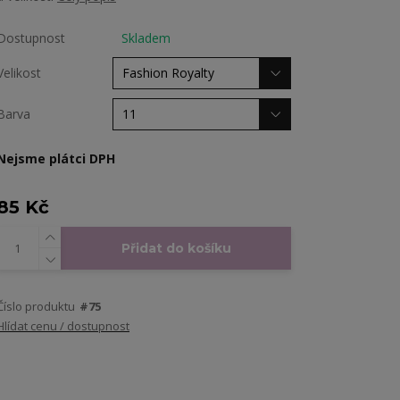
Dostupnost
Skladem
Velikost
Barva
Nejsme plátci DPH
85 Kč
Přidat do košíku
Číslo produktu
#75
Hlídat cenu / dostupnost