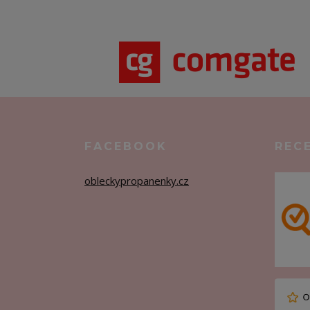
FACEBOOK
REC
obleckypropanenky.cz