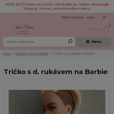
NOVÉ ZBOŽÍ vloženo 8.6.2026 ! ODESÍLÁME do 1 týdne ! Worldwide
Shipping ? Ask me : janaedrova@seznam.cz
CZK
0
0,00 Kč
Menu
Úvod
OBLEČKY PRO PANENKY
Tričko s d. rukávem na Barbie
Tričko s d. rukávem na Barbie