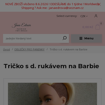
NOVÉ ZBOŽÍ vloženo 8.6.2026 ! ODESÍLÁME do 1 týdne ! Worldwide
Shipping ? Ask me : janaedrova@seznam.cz
CZK
0
0,00 Kč
Menu
Úvod
OBLEČKY PRO PANENKY
Tričko s d. rukávem na Barbie
Tričko s d. rukávem na Barbie