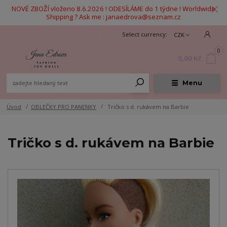
NOVÉ ZBOŽÍ vloženo 8.6.2026 ! ODESÍLÁME do 1 týdne ! Worldwide
Shipping ? Ask me : janaedrova@seznam.cz
CZK
0
0,00 Kč
Menu
Úvod
OBLEČKY PRO PANENKY
Tričko s d. rukávem na Barbie
Tričko s d. rukávem na Barbie