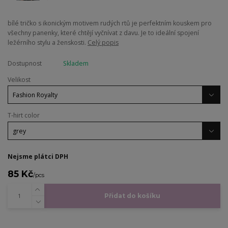
bílé tričko s ikonickým motivem rudých rtů je perfektním kouskem pro
všechny panenky, které chtějí vyčnívat z davu. Je to ideální spojení
ležérního stylu a ženskosti.
Celý popis
Dostupnost
Skladem
Velikost
T-hirt color
Nejsme plátci DPH
85 Kč
/
pcs
Přidat do košíku