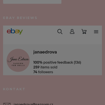
EBAY REVIEWS
KONTAKT
janaedrova@seznam.cz