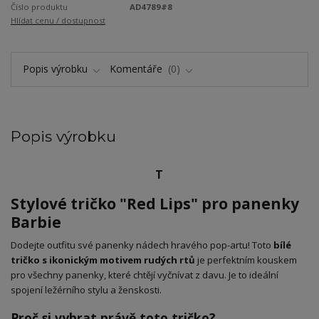
Číslo produktu
AD4789#8
Hlídat cenu / dostupnost
Popis výrobku
Komentáře
0
Popis výrobku
T
Stylové tričko "Red Lips" pro panenky
Barbie
​Dodejte outfitu své panenky nádech hravého pop-artu! Toto
bílé
tričko s ikonickým motivem rudých rtů
je perfektním kouskem
pro všechny panenky, které chtějí vyčnívat z davu. Je to ideální
spojení ležérního stylu a ženskosti.
Proč si vybrat právě toto tričko?