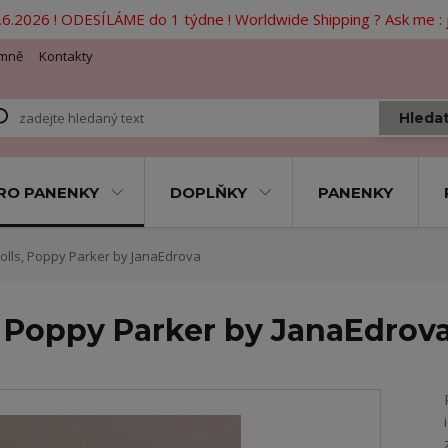
6.2026 ! ODESÍLÁME do 1 týdne ! Worldwide Shipping ? Ask me 
mně
Kontakty
Hleda
RO PANENKY
DOPLŇKY
PANENKY
olls, Poppy Parker by JanaEdrova
s, Poppy Parker by JanaEdrov