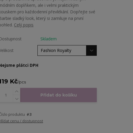
módním doplňkem, ale i velmi praktickým
kouskem pro každodenní převlékání. Dopřejte své
Barbie sladký look, který si zamiluje na první
pohled.
Celý popis
Dostupnost
Skladem
Velikost
Nejsme plátci DPH
119 Kč
/
pcs
Přidat do košíku
Číslo produktu
#3
Hlídat cenu / dostupnost