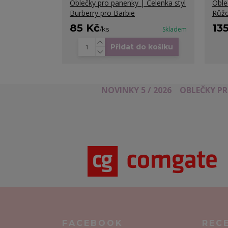
Oblečky pro panenky | Čelenka styl
Oble
Burberry pro Barbie
Růžo
85 Kč
13
/
ks
Skladem
Přidat do košíku
NOVINKY 5 / 2026
OBLEČKY P
FACEBOOK
REC