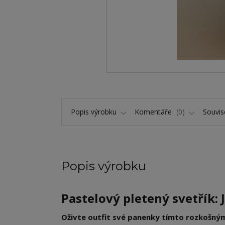
Popis výrobku
Komentáře
0
Souvise
Popis výrobku
Pastelový pletený svetřík:
Oživte outfit své panenky tímto rozkošn