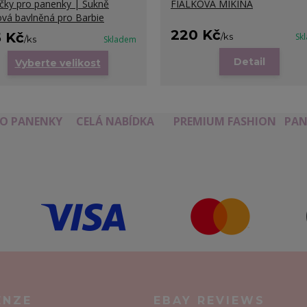
čky pro panenky | Sukně
FIALKOVÁ MIKINA
vá bavlněná pro Barbie
220 Kč
5 Kč
/
ks
Sk
/
ks
Skladem
Detail
Vyberte velikost
RO PANENKY
CELÁ NABÍDKA
PREMIUM FASHION
PAN
ENZE
EBAY REVIEWS