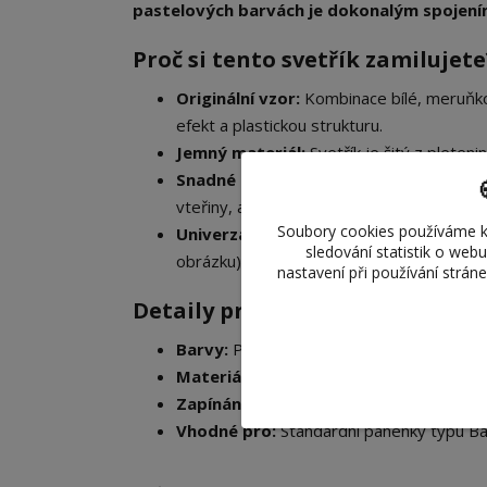
pastelových barvách je dokonalým spojením
​Proč si tento svetřík zamilujete
Originální vzor:
Kombinace bílé, meruňkov
efekt a plastickou strukturu.
Jemný materiál:
Svetřík je šitý z pleten
Snadné oblékání:
Na zadní straně je op
vteřiny, aniž byste jí pocuchali účes.
Soubory cookies používáme k
Univerzální střih:
Kratší "crop" střih s 
sledování statistik o web
obrázku) i k džínám.
nastavení při používání strán
​Detaily produktu:
Barvy:
Pastelová růžová, meruňková, bílá
Materiál:
Jemná pletařská příze.
Zapínání:
Funkční suchý zip na zádech.
Vhodné pro:
Standardní panenky typu Ba