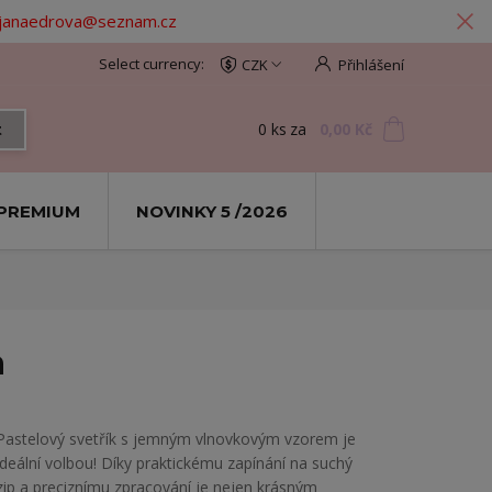
: janaedrova@seznam.cz
CZK
Přihlášení
0
ks
za
0,00 Kč
t
PREMIUM
NOVINKY 5 /2026
a
Pastelový svetřík s jemným vlnovkovým vzorem je
ideální volbou! Díky praktickému zapínání na suchý
zip a preciznímu zpracování je nejen krásným