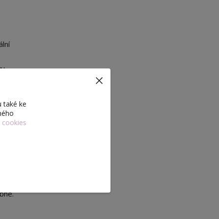
lní
y.
během
 také ke
a
eného
í cookies
bné.