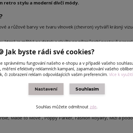
 retro stylu a moderní dívčí módy.
?
é a růžové barvy ve tvaru vlnovek (chevron) vytváří krásný vizuá
iny, která je měkká na dotek a skvěle se přizpůsobí postavě panenk
atřen
štíhlým suchým zipem
, díky kterému panenku obléknete 
🍪 Jak byste rádi své cookies?
e správnému fungování našeho e-shopu a v případě vašeho souhlasu
krátkým rukávem se skvěle hodí k sukním s vysokým pasem (jako n
u, měření efektivity reklamních kampaní, zapamatování vašeho oblíb
ek, či zobrazení reklam odpovídajících vašim preferencím.
Více k využit
Nastavení
Souhlasím
.
Souhlas můžete odmítnout
zde
.
rbie, Made to Move , Poppy Parker, Fashion Royalty, Mizi a podo