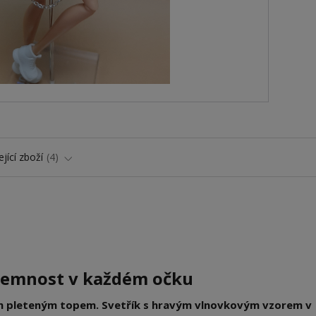
jící zboží
4
 Jemnost v každém očku
ým pleteným topem. Svetřík s hravým vlnovkovým vzorem v