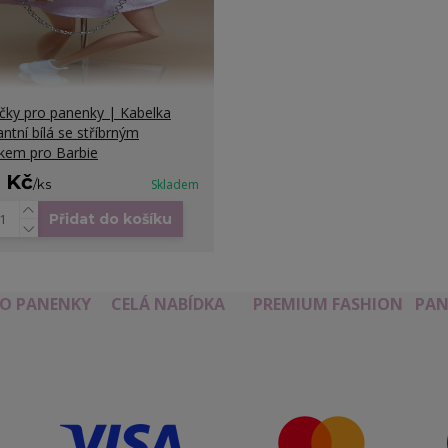
čky pro panenky | Kabelka
antní bílá se stříbrným
zkem pro Barbie
9 Kč
/
ks
Skladem
Přidat do košíku
RO PANENKY
CELÁ NABÍDKA
PREMIUM FASHION
PAN