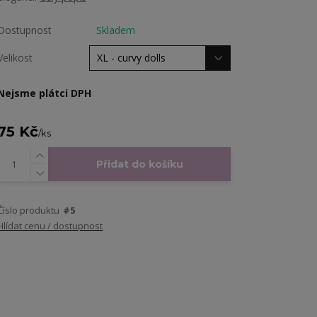
Dostupnost
Skladem
Velikost
Nejsme plátci DPH
75 Kč
/
ks
Přidat do košíku
Číslo produktu
#5
Hlídat cenu / dostupnost