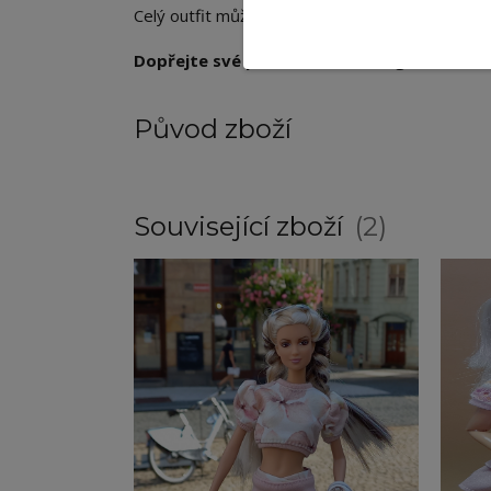
Celý outfit můžete doladit bílými hodinkami a s
Dopřejte své panence tento originální kous
Původ zboží
Související zboží
2