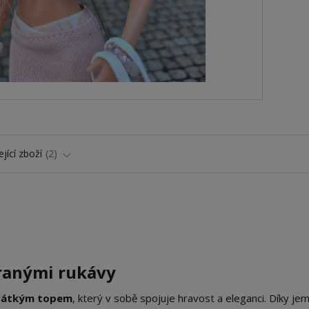
jící zboží
2
ranými rukávy
rátkým topem
, který v sobě spojuje hravost a eleganci. Díky j