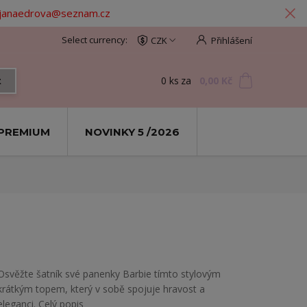
: janaedrova@seznam.cz
CZK
Přihlášení
0
ks
za
0,00 Kč
t
PREMIUM
NOVINKY 5 /2026
​Osvěžte šatník své panenky Barbie tímto stylovým
krátkým topem, který v sobě spojuje hravost a
eleganci.
Celý popis