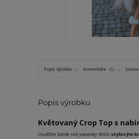
Popis výrobku
Komentáře
0
Souvise
Popis výrobku
Květovaný Crop Top s nabí
​Osvěžte šatník své panenky tímto
stylovým k