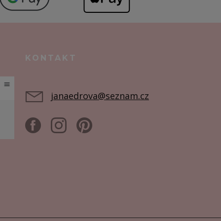
KONTAKT
janaedrova@seznam.cz