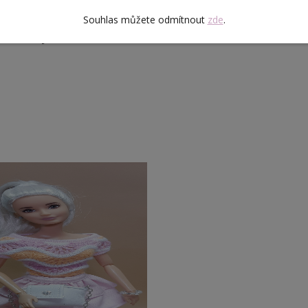
tylovou kabelkou pro dokonalý "urban look".
Souhlas můžete odmítnout
zde
.
ek, který rozzáří každou sběratelskou fotku!