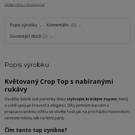
Hlídat cenu / dostupnost
Popis výrobku
Komentáře
0
Související zboží
2
Popis výrobku
Květovaný Crop Top s nabíranými
rukávy
​Osvěžte šatník své panenky tímto
stylovým krátkým topem
, který
v sobě spojuje hravost a eleganci. Díky jemným barvám a
propracovanému střihu se skvěle hodí jak na procházku historickým
centrem města, tak na letní party.
Čím tento top vynikne?