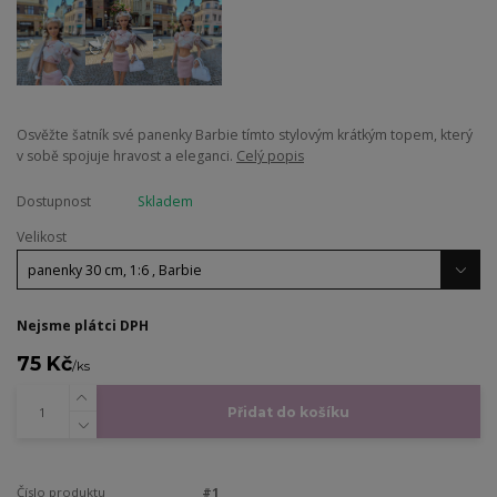
​Osvěžte šatník své panenky Barbie tímto stylovým krátkým topem, který
v sobě spojuje hravost a eleganci.
Celý popis
Dostupnost
Skladem
Velikost
Nejsme plátci DPH
75 Kč
/
ks
Přidat do košíku
Číslo produktu
#1