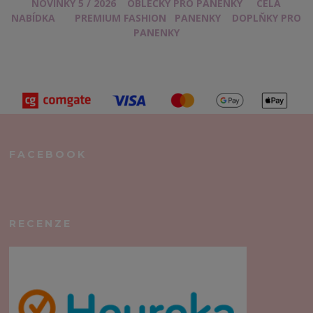
NOVINKY 5 / 2026
OBLEČKY PRO PANENKY
CELÁ
NABÍDKA
PREMIUM FASHION
PANENKY
DOPLŇKY PRO
PANENKY
FACEBOOK
RECENZE