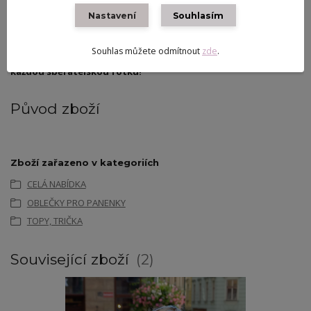
úzkou sukní v pudrově růžové barvě (jako na fotografii). Celý outfit
Nastavení
Souhlasím
můžete doladit bílými hodinkami a stylovou kabelkou pro dokonalý
"urban look".
Souhlas můžete odmítnout
zde
.
Dopřejte své panence tento originální kousek, který rozzáří
každou sběratelskou fotku!
Původ zboží
Zboží zařazeno v kategoriích
CELÁ NABÍDKA
OBLEČKY PRO PANENKY
TOPY, TRIČKA
Související zboží
2