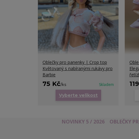
Oblečky pro panenky | Crop top
Oble
Květovaný s nabíranými rukávy pro
Eleg
Barbie
řetí
75 Kč
11
/
ks
Skladem
Vyberte velikost
NOVINKY 5 / 2026
OBLEČKY P