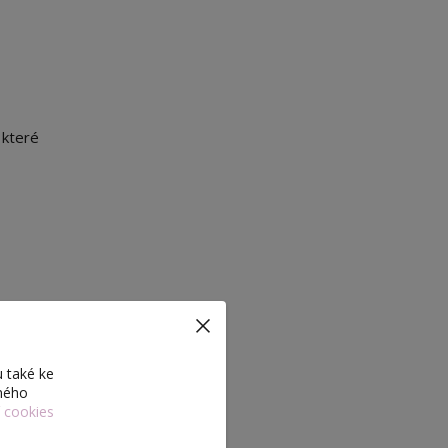
které
 také ke
eného
u 1:6.
í cookies