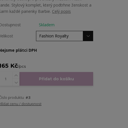
rande. Stylový komplet, který podtrhne ženskost a
šarm každé panenky Barbie.
Celý popis
Dostupnost
Skladem
Velikost
Nejsme plátci DPH
165 Kč
/
pcs
Přidat do košíku
Číslo produktu
#3
Hlídat cenu / dostupnost