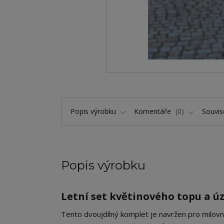
Popis výrobku
Komentáře
0
Souvise
Popis výrobku
Letní set květinového topu a ú
​Tento dvoujdílný komplet je navržen pro milovn