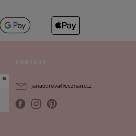
KONTAKT
janaedrova@seznam.cz