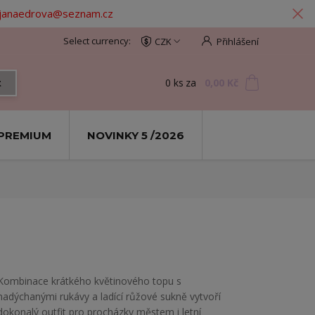
: janaedrova@seznam.cz
CZK
Přihlášení
0
ks
za
0,00 Kč
t
PREMIUM
NOVINKY 5 /2026
Kombinace krátkého květinového topu s
nadýchanými rukávy a ladící růžové sukně vytvoří
dokonalý outfit pro procházky městem i letní