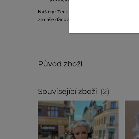
Náš tip:
Tento set vypadá fantasticky v kombina
za naše džínové kraťasy nebo džíny z nabídky.
Původ zboží
Související zboží
2