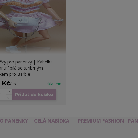
čky pro panenky | Kabelka
antní bílá se stříbrným
zkem pro Barbie
9 Kč
/
ks
Skladem
Přidat do košíku
RO PANENKY
CELÁ NABÍDKA
PREMIUM FASHION
PAN