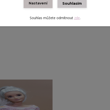
Nastavení
Souhlasím
ci s bílou kabelkou a lodičkami. Pro uvolněnější styl můžete sukni
Souhlas můžete odmítnout
zde
.