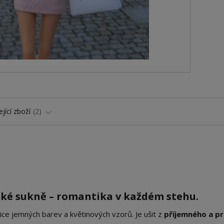
jící zboží
2
zké sukně – romantika v každém stehu.
ice jemných barev a květinových vzorů. Je ušit z
příjemného a p