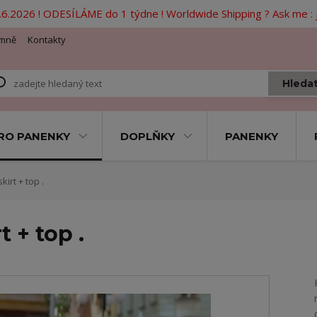
6.2026 ! ODESÍLÁME do 1 týdne ! Worldwide Shipping ? Ask me 
mně
Kontakty
Hleda
RO PANENKY
DOPLŇKY
PANENKY
irt + top .
 + top .