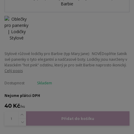
Stylové růžové lodičky pro Barbie (typ Mary Jane) NOVÉ ​Doplňte šatník
své panenky o tyto elegantní a nadčasové boty. Lodičky jsou navrženy v
klasickém "hot pink" odstínu, který je pro svět Barbie naprosto ikonický.
Celý popis
Dostupnost
Skladem
Nejsme plátci DPH
40 Kč
/
ks
Přidat do košíku