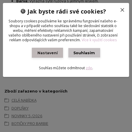
Barva:
Výrazná sytě růžová s jemným leskem.
Materiál:
Kvalitní, pružný plast pro snadné obouvání bez
🍪 Jak byste rádi své cookies?
rizika poškození nohy panenky.
Kompatibilita:
Skvěle sedí většině panenek Barbie s
Soubory cookies používáme ke správnému fungování našeho e-
chodidlem tvarovaným pro vysoké podpatky (včetně těl Model
shopu a v případě vašeho souhlasu také ke sledování statistik o
webu, měření efektivity reklamních kampaní, zapamatování
Muse, Fashionistas a Made to Move).
vašeho oblíbeného nastavení při používání stránek, či zobrazení
reklam odpovídajících vašim preferencím.
Více k využití cookies
Stav:
​Boty jsou
NOVÉ
Nastavení
Souhlasím
Původ zboží
Souhlas můžete odmítnout
zde
.
Zboží zařazeno v kategoriích
CELÁ NABÍDKA
DOPLŇKY
NOVINKY 5 /2026
BOTIČKY PRO BARBIE