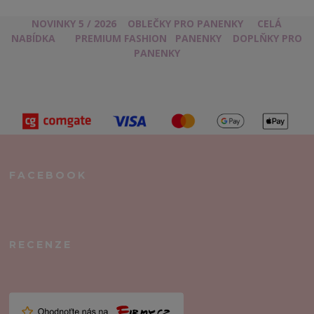
NOVINKY 5 / 2026
OBLEČKY PRO PANENKY
CELÁ
NABÍDKA
PREMIUM FASHION
PANENKY
DOPLŇKY PRO
PANENKY
FACEBOOK
RECENZE