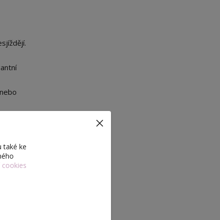
sjíždějí.
antní
á nebo
 také ke
eného
odobné
í cookies
 vzhled