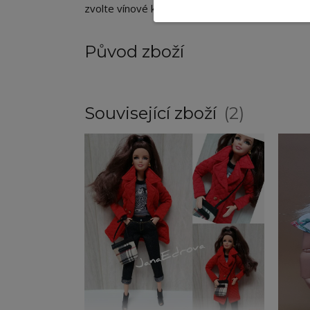
zvolte vínové kraťasy v kombinaci s kozačkami a
Původ zboží
Související zboží
2