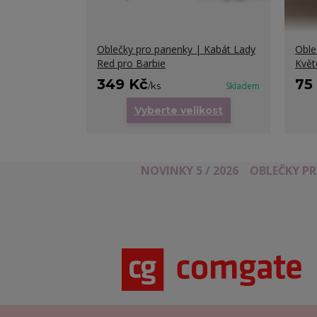
Oblečky pro panenky | Kabát Lady
Oble
Red pro Barbie
Květ
349 Kč
75
/
ks
Skladem
Vyberte velikost
NOVINKY 5 / 2026
OBLEČKY P