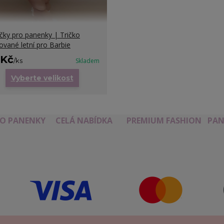
čky pro panenky | Tričko
ované letní pro Barbie
 Kč
/
ks
Skladem
Vyberte velikost
RO PANENKY
CELÁ NABÍDKA
PREMIUM FASHION
PAN