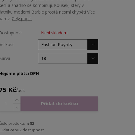
sedí a snadno se kombinují. Kousek, který v
šatníku moderní Barbie prostě nesmí chybět! Více
barev.
Celý popis
Dostupnost
Není skladem
Velikost
Barva
Nejsme plátci DPH
75 Kč
/
pcs
Přidat do košíku
Číslo produktu
#82
Hlídat cenu / dostupnost