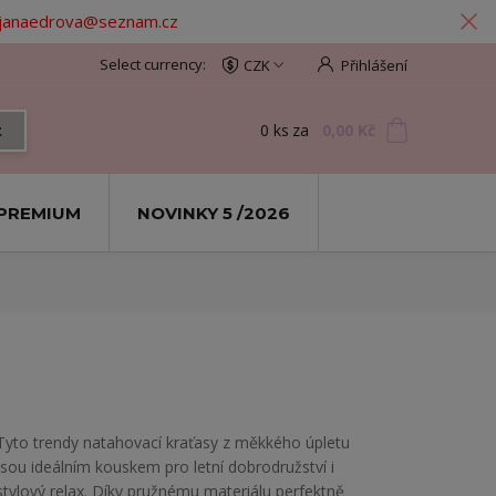
: janaedrova@seznam.cz
CZK
Přihlášení
0
ks
za
0,00 Kč
t
PREMIUM
NOVINKY 5 /2026
Tyto trendy natahovací kraťasy z měkkého úpletu
jsou ideálním kouskem pro letní dobrodružství i
stylový relax. Díky pružnému materiálu perfektně