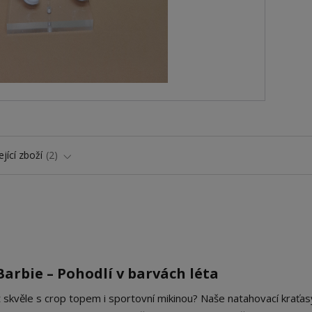
jící zboží
2
arbie – Pohodlí v barvách léta
t skvěle s crop topem i sportovní mikinou? Naše natahovací kraťas