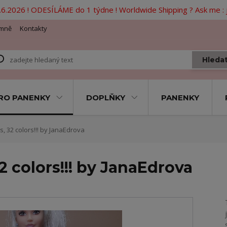
6.2026 ! ODESÍLÁME do 1 týdne ! Worldwide Shipping ? Ask me 
mně
Kontakty
Hleda
RO PANENKY
DOPLŇKY
PANENKY
, 32 colors!!! by JanaEdrova
2 colors!!! by JanaEdrova