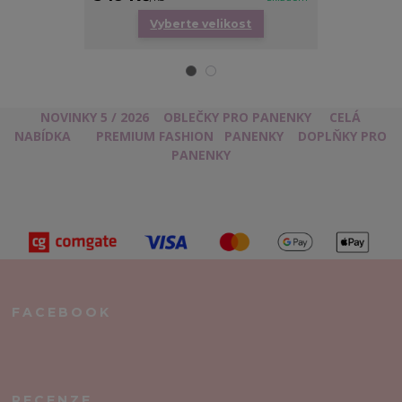
Vyberte velikost
Vy
NOVINKY 5 / 2026
OBLEČKY PRO PANENKY
CELÁ
NABÍDKA
PREMIUM FASHION
PANENKY
DOPLŇKY PRO
PANENKY
FACEBOOK
RECENZE