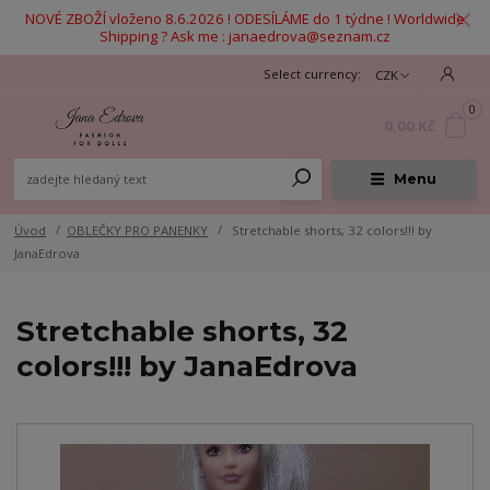
NOVÉ ZBOŽÍ vloženo 8.6.2026 ! ODESÍLÁME do 1 týdne ! Worldwide
Shipping ? Ask me : janaedrova@seznam.cz
CZK
0
0,00 Kč
Menu
Úvod
OBLEČKY PRO PANENKY
Stretchable shorts, 32 colors!!! by
JanaEdrova
Stretchable shorts, 32
colors!!! by JanaEdrova