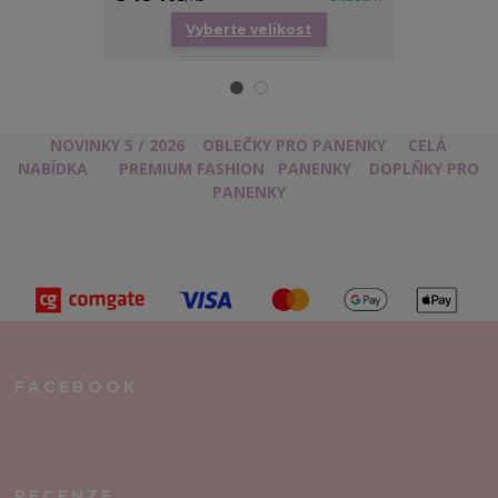
Vyberte velikost
Vy
NOVINKY 5 / 2026
OBLEČKY PRO PANENKY
CELÁ
NABÍDKA
PREMIUM FASHION
PANENKY
DOPLŇKY PRO
PANENKY
FACEBOOK
RECENZE