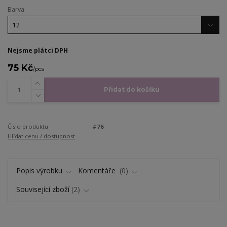
Barva
Nejsme plátci DPH
75 Kč
/
pcs
Přidat do košíku
Číslo produktu
#76
Hlídat cenu / dostupnost
Popis výrobku
Komentáře
0
Související zboží
2