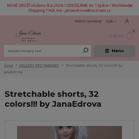
NOVÉ ZBOŽÍ vloženo 8.6.2026 ! ODESÍLÁME do 1 týdne ! Worldwide
Shipping ? Ask me : janaedrova@seznam.cz
CZK
0
0,00 Kč
Menu
Úvod
OBLEČKY PRO PANENKY
Stretchable shorts, 32 colors!!! by
JanaEdrova
Stretchable shorts, 32
colors!!! by JanaEdrova