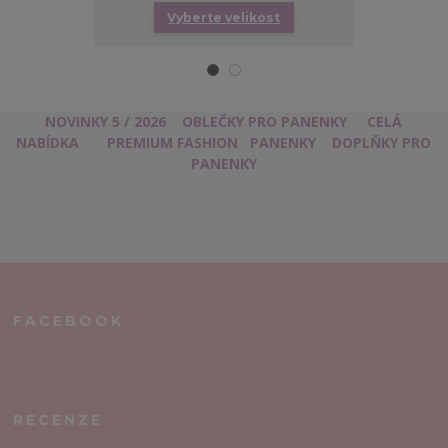
Vyberte velikost
Vy
NOVINKY 5 / 2026
OBLEČKY PRO PANENKY
CELÁ
NABÍDKA
PREMIUM FASHION
PANENKY
DOPLŇKY PRO
PANENKY
FACEBOOK
RECENZE