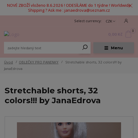
NOVÉ ZBOŽÍ vloženo 8.6.2026 ! ODESÍLÁME do 1 týdne ! Worldwide
Shipping ? Ask me : janaedrova@seznam.cz
CZK
0
0,00 Kč
Menu
Úvod
OBLEČKY PRO PANENKY
Stretchable shorts, 32 colors!!! by
JanaEdrova
Stretchable shorts, 32
colors!!! by JanaEdrova