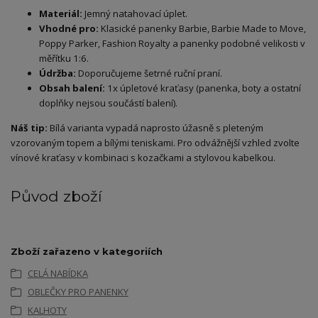
Materiál:
Jemný natahovací úplet.
Vhodné pro:
Klasické panenky Barbie, Barbie Made to Move,
Poppy Parker, Fashion Royalty a panenky podobné velikosti v
měřítku 1:6.
Údržba:
Doporučujeme šetrné ruční praní.
Obsah balení:
1x úpletové kraťasy (panenka, boty a ostatní
doplňky nejsou součástí balení).
Náš tip:
Bílá varianta vypadá naprosto úžasně s pleteným
vzorovaným topem a bílými teniskami. Pro odvážnější vzhled zvolte
vínové kraťasy v kombinaci s kozačkami a stylovou kabelkou.
Původ zboží
Zboží zařazeno v kategoriích
CELÁ NABÍDKA
OBLEČKY PRO PANENKY
KALHOTY