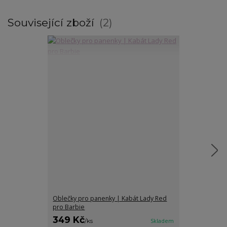
Související zboží
2
Oblečky pro panenky | Kabát Lady Red
Oblečky pro p
pro Barbie
letní pro Barb
349 Kč
75 Kč
/
ks
Skladem
/
ks