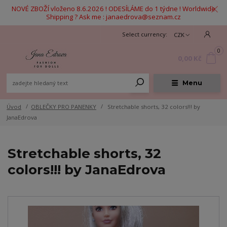
NOVÉ ZBOŽÍ vloženo 8.6.2026 ! ODESÍLÁME do 1 týdne ! Worldwide
Shipping ? Ask me : janaedrova@seznam.cz
CZK
0
0,00 Kč
Menu
Úvod
OBLEČKY PRO PANENKY
Stretchable shorts, 32 colors!!! by
JanaEdrova
Stretchable shorts, 32
colors!!! by JanaEdrova