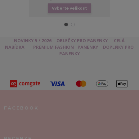
Vyberte velikost
Vy
NOVINKY 5 / 2026
OBLEČKY PRO PANENKY
CELÁ
NABÍDKA
PREMIUM FASHION
PANENKY
DOPLŇKY PRO
PANENKY
FACEBOOK
RECENZE