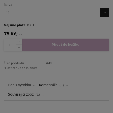
Barva
Nejsme plátci DPH
75 Kč
/
pcs
Přidat do košíku
Číslo produktu
#43
Hlídat cenu / dostupnost
Popis výrobku
Komentáře
0
Související zboží
2