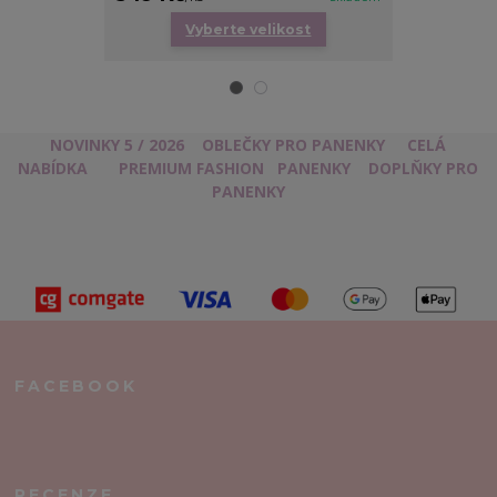
Vyberte velikost
Vy
NOVINKY 5 / 2026
OBLEČKY PRO PANENKY
CELÁ
NABÍDKA
PREMIUM FASHION
PANENKY
DOPLŇKY PRO
PANENKY
FACEBOOK
RECENZE