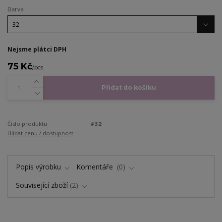
Barva
Nejsme plátci DPH
75 Kč
/
pcs
Přidat do košíku
Číslo produktu
#32
Hlídat cenu / dostupnost
Popis výrobku
Komentáře
0
Související zboží
2