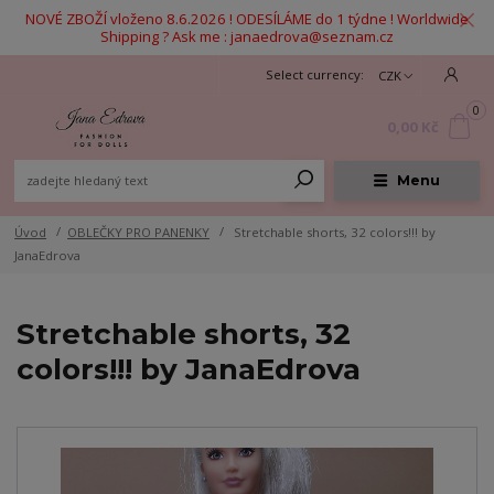
NOVÉ ZBOŽÍ vloženo 8.6.2026 ! ODESÍLÁME do 1 týdne ! Worldwide
Shipping ? Ask me : janaedrova@seznam.cz
CZK
0
0,00 Kč
Menu
Úvod
OBLEČKY PRO PANENKY
Stretchable shorts, 32 colors!!! by
JanaEdrova
Stretchable shorts, 32
colors!!! by JanaEdrova